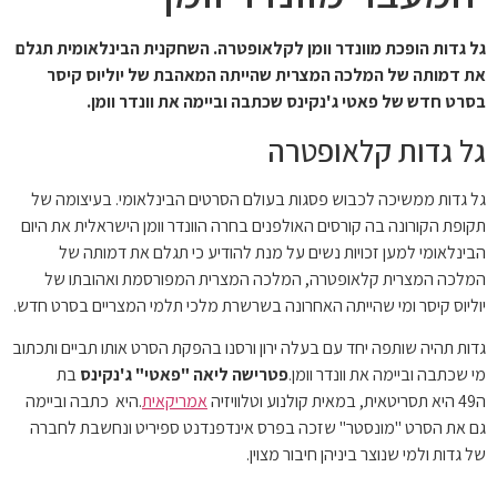
גל גדות הופכת מוונדר וומן לקלאופטרה. השחקנית הבינלאומית תגלם
את דמותה של המלכה המצרית שהייתה המאהבת של יוליוס קיסר
בסרט חדש של פאטי ג'נקינס שכתבה וביימה את וונדר וומן.
גל גדות קלאופטרה
גל גדות ממשיכה לכבוש פסגות בעולם הסרטים הבינלאומי. בעיצומה של
תקופת הקורונה בה קורסים האולפנים בחרה הוונדר וומן הישראלית את היום
הבינלאומי למען זכויות נשים על מנת להודיע כי תגלם את דמותה של
המלכה המצרית קלאופטרה, המלכה המצרית המפורסמת ואהובתו של
יוליוס קיסר ומי שהייתה האחרונה בשרשרת מלכי תלמי המצריים בסרט חדש.
גדות תהיה שותפה יחד עם בעלה ירון ורסנו בהפקת הסרט אותו תביים ותכתוב
מי שכתבה וביימה את וונדר וומן.
פטרישה ליאה "פאטי" ג'נקינס
בת
ה49 היא תסריטאית, במאית קולנוע וטלוויזיה
אמריקאית
.היא כתבה וביימה
גם את הסרט "מונסטר" שזכה בפרס אינדפנדנט ספיריט ונחשבת לחברה
של גדות ולמי שנוצר ביניהן חיבור מצוין.