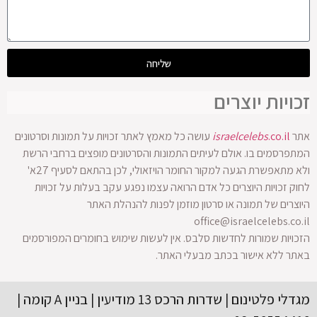
שליחה
זכויות יוצרים
אתר
.co.il
israelcelebs
עושה כל מאמץ לאתר זכויות על תמונות וסרטונים
המתפרסמים בו. אולם לעיתים התמונות והסרטונים מופצים ברחבי הרשת
ולא מתאפשרת הגעה למקור החומר הויזאולי, לכן בהתאם לסעיף 27א'
לחוק זכויות היוצרים כל אדם הרואה עצמו נפגע עקב בעלות על זכויות
היוצרים של תמונה או סרטון מוזמן לפנות להנהלת האתר
office@israelcelebs.co.il
הזכויות שמורות לחדשות סלבס. אין לעשות שימוש בחומרים המפורסמים
באתר ללא אישור בכתב מבעלי האתר.
מגדלי פלטינום | שדרות הרכס 13 מודיעין | בניין A קומה |