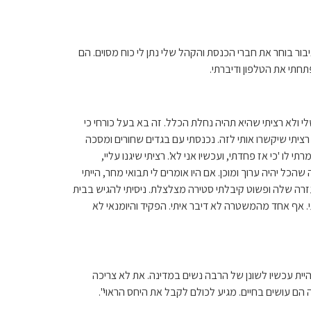
ור בוחר את חברי הכנסת והקהל שלי נתן לי כוח מסוים. הם
חתי את הטלפון ודיברתי.
לי ולא רציתי שהיא תהיה נחלת הכלל. זה בא בעל כורחי כי
ות 23:00. בחרתי ללכת מאוחר כי אני קצת מוכרת ולא רציתי שיקשרו אותי לזה. נכנסתי עם בגדים שחורים ומסכה
לו 'כי אז פחדתי, ועכשיו אני לא'. רציתי שיגנו עליי,
ל יהיה ערוך ומוכן. אם היו אומרים לי תבואי מחר, הייתי
רה שלה ופשוט קיבלתי סטירה מצלצלת. ניסיתי להגיש בבית
. אף אחד מהמשטרה לא דיבר איתי. הפקיד והיומנאי לא
יית עכשיו לשונן של הרבה נשים במדינה. את לא צריכה
ם עושים בחיים. מגיע לכולם לקבל את היחס הראוי".