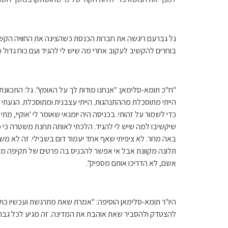
גל גברעם ריגשה את חברות הכנסת כשהציגה את החוויה הקשה של
בוחרים להקשיב לעקוב אחרי מה שיש לי להגיד ועם כוח גדול מ
"ח"כ תומא-סלימאן: "אנחנו מודות לך על האומץ". גל: התכוונת
כדי לשמור על זהותי. בכניסה היה יומנאי שאומר לי 'אוקיי, מתי 
שיקשיבו למה שיש לי להגיד. הלכתי לאותה תחנת משטרה כי פרסמ
באה מחר. לא ציפיתי שאף אחד יעמוד דום בשבילי. זה לא מש
תלונה מקוונת אבל אי אפשר להכניס בה פרטים של תקיפה מיני
אשם, לא הדריכו אותם מספיק".
היו"ר תומא-סלימאן הוסיפה: "אמרת שאת מתרגשת ועכשיו כול
להצטדק ולהסביר שאת אוהבת את המדינה. זה מגיע לכל גבר ו