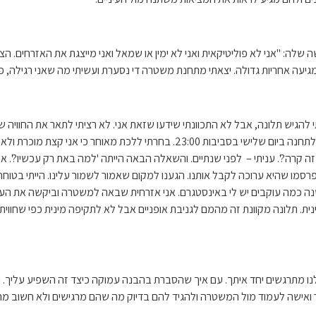
ה: "אני לא פוליטיקאית ואני לא ימין או שמאל ואני מייצגת את האזרחים. הציב
גיעה אחריות גדולה. יצאתי מתחנת משטרה די נסערת ועשיתי מה שאני רגילה, פת
י להגיש תלונה, אבל לא התכוונתי שידעו שזאת אני. לא רציתי לתאר את החוויה ש
הייתי מתוסכלת מההתנהגות. הייתי עצבנית ומתוסכלת. הגעתי לתחנה ביום שלישי בסביב
זה קרה?'. עניתי – לפני שנתיים. והשאלה הבאה הייתה 'למה באת רק עכשיו?'. אמרתי 
ו שהיא ערוכה לקבל אותנו. הגענו למקום שאמור לשמור עלינו. הייתי בטוחה שהכ
נה כמה עוקבים יש לי באינסטגרם. אני אזרחית שבאה למשטרה וביקשה את העז
ת. תלונה מקוונת זה מהמם לגניבת אופניים אבל לא לתקיפה מינית כפי שחוויתי
נו מתרגשים יחד איתך. עם איך שהסברת בהבנה עמוקה כיצד זה השפיע עליך. ה
אישה לעמוד מול המשטרה ולהגיד להם בדיוק מה שהם מרגישים ולא חשוב מה ה