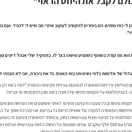
ולם לקבל את היחס הראוי"
ן לי כוח מסוים. הם בוחרים להקשיב לעקוב אחרי מה שיש לי להגיד. ועם כ
י".
ם הוא מה קורה בשוטף כשמגיע מישהו בצר לו. בתפקיד שלי אנהל דיונים ע
גדול של אלימות כלפי נשים ותרבות האונס. גל את גיבורה, אני לא העזתי
יום (שלישי) על יחס המשטרה לנפגעות עבירות מין תחת הכותרת "למה באת רק עכ
יין תלונות על תקיפות מיניות שלכאורה ביצע סוכן הדוגמניות שי אביטל.
התקפות מיניות ובכל פעם הזדעזענו מחדש. לאחר ששומעים את העדויות ופוגשי
התייחסות המשטרה למקרה של אושיית הרשת גל גברעם. אני מברכת אותך על הא
מתלוננת על פגיעה מינית עם רשויות החוק. ובמיוחד המשטרה והפעם זה נשמע 
להרבה צעירות עם המשטרה ופשוט לא היה להם חשבון אינסטגרם עם 500 אלף עוקבים. אנחנו שומעות על הח
ם ולהם מגיע לראות את המציאות משתנה מול העיניים.