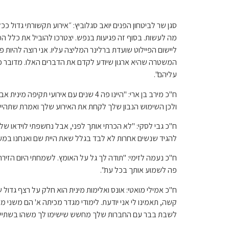
סגן שר לביטחון הפנים יואב סגלוביץ: ״אירוע תקשורתי גדול 
מה לעשות. בסוף זה פגיעות בנפש. יצטרכו להוביל את כלל 
ליישום הפיילוט שועדת ברלינר המליצה עליו. אני רוצה להיו
המשטרה שהיא ארגון שיודע לקדם את הדברים האלו. מדובר פ
עליהם".
ח"כ מירב בן ארי: "היינו פה 4 שנים ע
ולכן השימוש הנבון שלך לקחת את האירוע שלך ואמרת שתהיי הק
ח"כ גבי לסקי: "לא הכרתי אותך לפני, אבל נחשפתי לוידאו ש
להגיד שנשים אחרות לא לבד בגלל שאת היית שם ואנחנו במעגל 
ח"כ נעמה לזימי: "תודה לך גל על האומץ. לשמחתי היום הזירה
פה לשמוע אותך בכל עת".
ח"כ אמילי מואטי: אונס ואלימות מינית הוא חלק על רצף גדול
קשה, תאמינו לי אני יודעת. לימודי מגדר מכיתה א' הם משני 
לשבת בבר עם החברות שלך מחשש שישימו לך משהו בשתייה, א