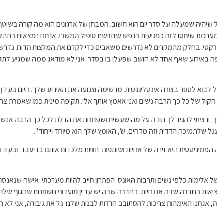
ככל שיהיה שמעלה על סדר יום הוא חשוב. המבחן של ארגונים הוא מה קורה בשוטף
המערכות שיחסו לזה כפגיעות בנפש שדורשת טיפול המשכי. אנחנו נמצאים בתהל
ת פרקטי. בחלק מהמקרים לא נדרשים משאבים כדי לקדם את המלצות הדוח. נדרש
ה באירוע שאף אחד לא חושב שפעלו בו בסדר. אני לא מודאג ממה שמגיע לתק
ם אירועי תקיפה מינית אבל לבוא לספר בצורה אינטליגנטית. מרשימה וצנועה את האירוע שלך.
ול של כל כך הרבה נשים ואני אאמץ אותך אלי. תקיפה מינית כמו שאמרת צריך 
לך. ורציתי להגיד לך תודה על מה שעשית ושפתחת את הדלת לכל כך הרבה אנשים
שלתמיכה הדדית וזה מדהים. ש', האומץ שלך הוא מיוחד וייחודי".
 הפמיניסטית היא זירה של אחיות ושותפות. חוויות מלכדות אותנו בדיעבד. ובעו
 של אלימות כלפי נשים ותרבות האונס. הפתרון חייב להיות מערכתי. אישה שנאנ
מציאות בחברה שבה אנו חיות. בחברה שבה יש עדיין מועדוני חשפנות שהגוף שלנ
נחנו האימהות צריכות להסתובב חרדות לבנות שלנו. גל את גיבורה, אני לא 