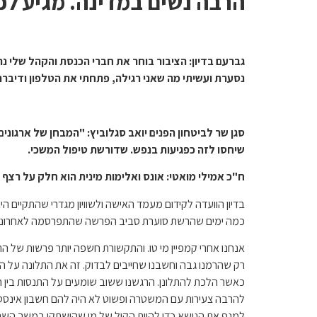
הרבה נשים במדינה. מגיע לכ
גברעם בדיון: הציבור בוחר את חברי הכנסת והקהל שלי נת
נסערת ועשיתי מה שאני רגילה, פתחתי את הטלפון ודיברת
סגן שר לביטחון הפנים יואב סגלוביץ: "המבחן של ארגוני
שיחסו לזה כפגיעות בנפש. שדורשת טיפול המשכי.
ח"כ אמילי מואטי: אונס ואלימות מינית הוא חלק על רצף 
בדיון הוועדה לקידום מעמד האישה ולשוויון מגדרי שהתקיים ה
כמה ימים שהרשת סוערת סביב הפרשה שהתפרסמה לאחרונה. בענ
אנחנו אחרי קמפיין מי טו. והתקשורת חשפה יותר פרשות של 
רק שהרמנו גבה וחשבנו שחייבים לבדוק. זה את התלונה על 
כאשר הלכת להתלונן. הרגשנו ששוב שומעים על התנסות בין ה
למנף את הנושא כדי להיות הקול של מי שהושתקו במשך השני