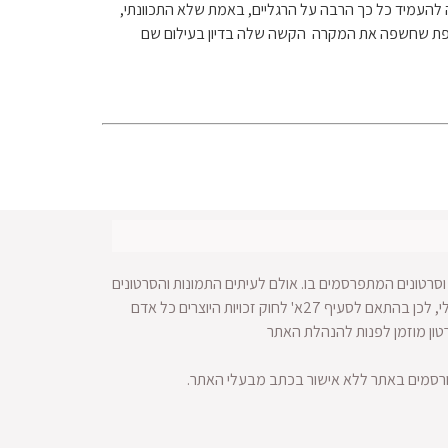
להיות הקול של כל אותם נפגעים. אני 'פספוסה' בת 20 עם אינסטגרם, שהצליחה להעמיד כל כך הרבה על הרגליים, באמת שלא התכוונתי,
נוספת שחשפה את המקרה הקשה שלה בדיון בעילום שם
סרטונים המתפרסמים בו. אולם לעיתים התמונות והסרטונים
מופצים ברחבי הרשת ולא מתאפשרת הגעה למקור החומר הויזאולי, לכן בהתאם לסעיף 27א' לחוק זכויות היוצרים כל אדם
רטון מוזמן לפנות להנהלת האתר
ורסמים באתר ללא אישור בכתב מבעלי האתר.