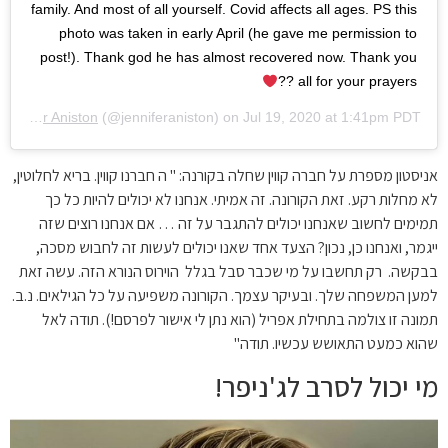
family. And most of all yourself. Covid affects all ages. PS this
photo was taken in early April (he gave me permission to
post!). Thank god he has almost recovered now. Thank you
all for your prayers ??
Jennifer Aniston
(@jenniferaniston) on
Jul 19, 2020 at 1:41pm PDT
אניסטון מספרת על חברה קווין שחלה בקורנה: "
ה חברנו קווין. בריא לחלוטין,
לא מחלות רקע. זאת הקורונה. זה אמיתי.
אנחנו לא יכולים להיות כל כך
תמימים לחשוב שאנחנו יכולים להתגבר על זה … אם אנחנו רוצים שזה
ייגמר, ואנחנו כן, נכון? הצעד אחד שאנו יכולים לעשות זה לחבוש מסכה,
בבקשה.
רק תחשבו על מי שכבר סבל בגלל הוירוס הנורא הזה. עשה זאת
למען המשפחה שלך. ובעיקר עצמך. הקורונה משפיעה על כל הגילאים.
נ.ב.
תמונה זו צולמה בתחילת אפריל (הוא נתן לי אישור לפרסם!). תודה לאל
שהוא כמעט התאושש עכשיו. תודה"
מי יכול לסרב לג'ניפר!