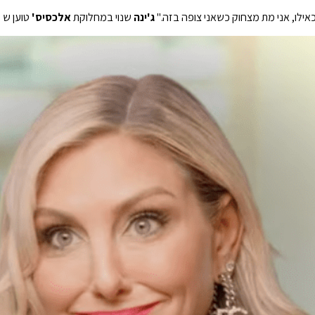
ג'ינה
שנוי במחלוקת
אלכסיס'
טוען ש
ש