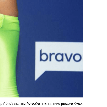
אמילי סימפסון
משווה בהומור
אלכסיס'
התנהגות לסרט 'נקב