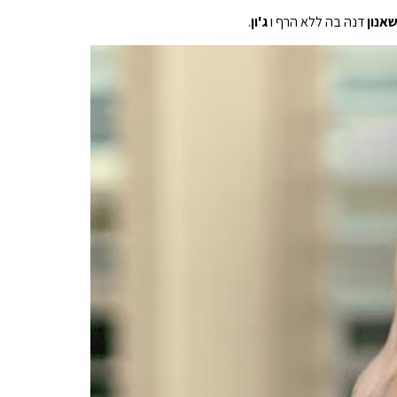
אנון
דנה בה ללא הרף ו
ג'ון
.