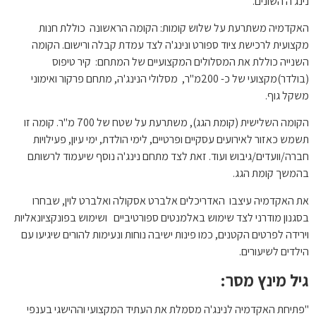
נינג'ה השונים.
האקדמיה משתרעת על שלוש קומות: הקומה הראשונה כוללת חנות
מקצועית לרכישת ציוד ספורט ונינג'ה לצד עמדת קבלה ורישום. הקומה
השנייה כוללת את המסלולים המקצועיים של המתחם: קיר טיפוס
(בולדר)מקצועי של כ- 200מ"ר, מסלולי הנינג'ה, מתחם פרקור ואימוני
משקל גוף.
הקומה השלישית (קומת הגג), משתרעת על שטח של 700 מ"ר. קומה זו
תשמש כאזור לאירועים עסקיים ופרטיים, לימי הולדת, ימי עיון, פעילויות
חברה/וועדים/גיבוש ועוד. זאת לצד מתחם נינג'ה נוסף שיעמוד לרשותם
בהמשך קומת הגג.
את האקדמיה עיצבו האדריכלים אלברט אסקולה ואלברט לוין, שבחרו
בסגנון מודרני לצד שימוש באלמנטים ספורטיביים ושימוש בפונקציונאליות
וירידה לפרטים הקטנים, כמו פינות ישיבה נוחות ונעימות להורים שיגיעו עם
הילדים לשיעורים.
גיל מינץ
מסר:
"פתיחת האקדמיה לנינג'ה מסמלת את העתיד המקצועי וההישגי בענפי