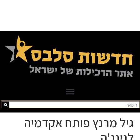
גיל מרנץ פותח אקדמיה
לנינג'ה