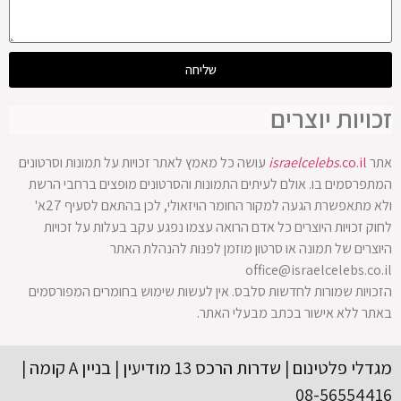
שליחה
זכויות יוצרים
אתר
.co.il
israelcelebs
עושה כל מאמץ לאתר זכויות על תמונות וסרטונים
המתפרסמים בו. אולם לעיתים התמונות והסרטונים מופצים ברחבי הרשת
ולא מתאפשרת הגעה למקור החומר הויזאולי, לכן בהתאם לסעיף 27א'
לחוק זכויות היוצרים כל אדם הרואה עצמו נפגע עקב בעלות על זכויות
היוצרים של תמונה או סרטון מוזמן לפנות להנהלת האתר
office@israelcelebs.co.il
הזכויות שמורות לחדשות סלבס. אין לעשות שימוש בחומרים המפורסמים
באתר ללא אישור בכתב מבעלי האתר.
מגדלי פלטינום | שדרות הרכס 13 מודיעין | בניין A קומה |
08-56554416