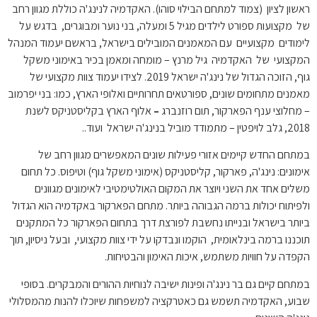
ראשון לציון (צמוד למתחם הבילוי סוהו).
האקדמיה לנינג'ה כוללת מגוון רחב
של מקצועות ספורט לילדים מגיל 5 ומעלה, בני נוער ומבוגרים, בדגש על
לימודים מקצועיים עם המאמנים המובילים בישראל, בראשם יעמוד המנהל
המקצועי של האקדמיה
גיל מרנץ –
מומחה ומאמן בכיר באימוני משקל
גוף, הזוכה הגדול של נינג'ה ישראל 2019. לצידו יעמוד צוות מקצועי של
מאמנים מתחומים שונים, ספורטאים תחרותיים ואלופי הארץ, כמו: בני יפרמוב
– מחלוצי ענף הפארקור, תום רוזנברג
–
אלוף הארץ בקליסטניקס לשנת
2018, גלב לויפטין – מתמודד מוביל בנינג'ה ישראל ועוד..
במתחם החדש קיימים אזורי פעילות שונים המאפשרים מגוון רחב של
אימונים: נינג'ה, פארקור, קליסטניקס (אימוני משקל גוף) וטיפוס. כל תחום
משלים אחד את השני ויוצר את המקום האולטימטיבי לאימונים מגוונים
ולפיתוח יכולות ברמה הגבוהה ביותר. מתחם הפארקור באקדמיה הוא הגדול
ביותר בישראל ובנייתו נחשבת לפורצת דרך בתחום הפארקור כל המתקנים
תוכננו ברמה בינלאומית, הוקמו ונבדקו על ידי צוות מקצועי, ובעל ניסיון, תוך
הקפדה על חוויות משתמש, איכות האימון והבטיחות.
במתחם קיים גם בר נינג'ה ופינות ישיבה לנוחיות ההורים והמבקרים. בסופי
שבוע, האקדמיה תשמש גם כאטרקציה למשפחות שיוכלו להנות מהמסלולי