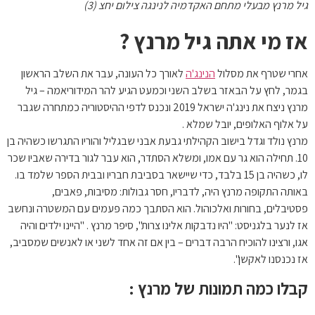
גיל מרנץ מבעלי מתחם האקדמיה לנינגה צילום יחצ (3)
אז מי אתה גיל מרנץ ?
אחרי שטרף את מסלול
הנינג'ה
לאורך כל העונה, עבר את השלב הראשון
בגמר, לחץ על הבאזר בשלב השני וכמעט הגיע להר המידוריאמה – גיל
מרנץ ניצח את נינג'ה ישראל 2019 ונכנס לדפי ההיסטוריה כמתחרה שגבר
על אלוף האלופים, יובל שמלא .
מרנץ נולד וגדל בישוב הקהילתי גבעת אבני שבגליל והוריו התגרשו כשהיה בן
10. תחילה הוא גר עם אמו, ומשלא הסתדר, הוא עבר לגור בדירה שאביו שכר
לו, כשהיה בן 15 בלבד, כדי שיישאר בסביבת חבריו ובבית הספר שלמד בו.
באותה התקופה מרנץ היה, לדבריו, חסר גבולות: מסיבות, פאבים,
פסטיבלים, בחורות ואלכוהול. הוא הסתבך כמה פעמים עם המשטרה ונחשב
אז לנער בלגניסט: "היו נדבקות אלינו צרות", סיפר מרנץ . "היינו ילדים והיה
אגו, ורצינו להוכיח הרבה דברים – בין אם זה אחד לשני או לאנשים שמסביב,
אז נכנסנו לאקשן".
קבלו כמה תמונות של מרנץ :