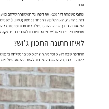
אחת.
דגר. בהודע
המשפחה. הדרך שבה ההודעות שלו נכתבות גם מרמזת כי הוא וא
מוצאים זאת אירוני שג'וש מייחס תווית כזו לאחרים. הדינמיקה 
לאיזו חתונה התכוון ג'וש?
2022 — החתונה הראשונה של דגר לאחר ההרשעה של ג'וש. על פי ההודעות שאנה שלחה, זו גם הייתה החתונה הראשונה שהיא השתתפה בה ללא ג'וש לצדה.