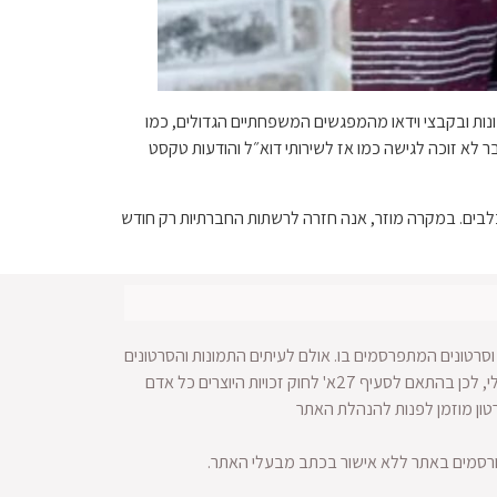
ות ובקבצי וידאו מהמפגשים המשפחתיים הגדולים, כמו
. הוא כבר לא זוכה לגישה כמו אז לשירותי דוא״ל והודעות טקסט
 מנהלת עסק רביית כלבים. במקרה מוזר, אנה חזרה לרשתות החברתיות רק חודש
סרטונים המתפרסמים בו. אולם לעיתים התמונות והסרטונים
מופצים ברחבי הרשת ולא מתאפשרת הגעה למקור החומר הויזאולי, לכן בהתאם לסעיף 27א' לחוק זכויות היוצרים כל אדם
רטון מוזמן לפנות להנהלת האתר
ורסמים באתר ללא אישור בכתב מבעלי האתר.