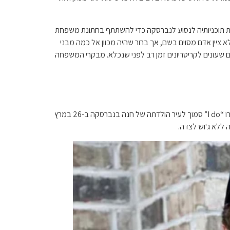
מעניינת במיוחד. בהודעה ממרץ 2022 שנמסרה ל-People, ג'וש פתח בפני אנה את תוכניותיה לנסוע לנברסקה כדי להשתתף בחתונת משפחת
רחק מאשתו. הוא לא ציין אדם מסוים בשם, אך ברור שהיה מכוון אל כמה מבני
ם שעונים לקריטריונים זמן רב לפני שנכלא. מבקרי המשפחה
ההודעה שבה ג'וש מזכיר את ה“נרקיסיסטים” נשלחה בזמן שאנה נסעה לנברסקה כדי להיות נוכחת בחתונת ג'רמייה דגר והאנה ויסמן. הם אמרו “I do” סמוך לעיר הולדתה של חנה בנברסקה ב-26 במרץ