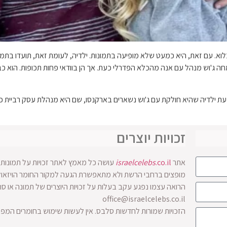
 עם זאת, היא כמעט שלא מופיעה בתמונות. ילדיה, לעומת זאת, תועדו בתמונ
ר מהו סוג השיחות שהמחה ג'וש מנהל עם אנה מהכלא הפדרלי כעת. אך הן בוודאי פחות תכופות
רר מהכלא הפדרלי עד לפברואר 2033. אנה ושבעת ילדיה שהיא חולקת עם ג'וש נשארים בארקנסו, שם היא
זכויות יוצרים
אתר
.co.il
israelcelebs
עושה כל מאמץ לאתר זכויות על תמונות ו
הרואה עצמו נפגע עקב בעלות על זכויות היוצרים של תמונה או ס
office@israelcelebs.co.il
הזכויות שמורות לחדשות סלבס. אין לעשות שימוש בחומרים המפ