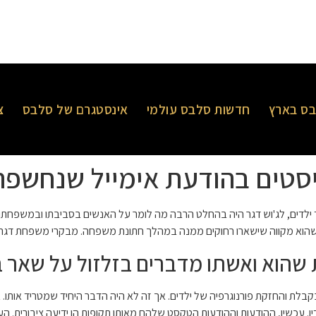
ס בארץ
חדשות סלבס עולמי
אינסטגרם של סלבס
צ
סיסטים בהודעת אימייל שנחשפ
לדים, לג'וש דגר היה בהחלט הרבה מה לומר על האנשים בסביבתו ובמשפחתו.
שהוא מקווה שישארו רחוקים ממנה במהלך חתונת משפחה. מבקרי משפחת דגר לא
 שהוא ואשתו מדברים בזלזול על שאר 
 לגזר דינו בשנת 2022 לאחר שהורשע בקבלת והחזקת פורנוגרפיה של ילדים. אך זה לא היה הדבר היחיד
ן. עכשיו, ההודעות וההודעות הטקסט שלהם מאותן תקופות הן ידיעה ציבורית. ה