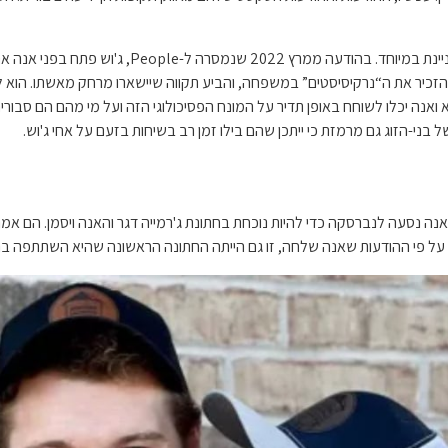
עוקבי משפחת דגר מצאו את דעתו על המשפחה שלהם כ
ה, הוא התלונן על הפחד לפספס (FOMO) לפני שהזכיר את ה“נרקיסיסטים” במשפחה, והביע תקווה שיישארו מ
נה יכלו לשוחח באופן תדיר על המונח הפסיכולוגי הזה ועל מי מהם הם סבורי
של בני-הזוג גם מרמזת כי ייתכן שהם בילו זמן רב בשיחות בזעם על אחי ג'וש.