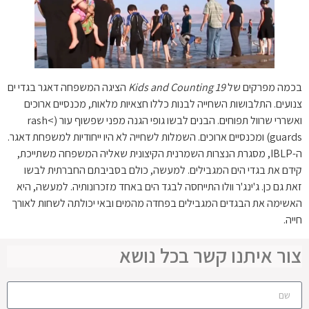
בכמה מפרקים של
19 Kids and Counting
הציגה המשפחה דאגר בגדי ים
צנועים. התלבושות השחייה לבנות כללו חצאיות מלאות, מכנסיים ארוכים
ואשררי שרוול תפוחים. הבנים לבשו גופי הגנה מפני שפשוף עור (>rash
guards) ומכנסיים ארוכים. השמלות לשחייה לא היו ייחודיות למשפחת דאגר.
ה-IBLP, מסגרת הנצרות השמרנית הקיצונית שאליה המשפחה משתייכת,
קידם את בגדי הים המגבילים. למעשה, כולם בסביבתם החברתית לבשו
זאת גם כן. ג'ינג'ר וולו התייחסה לבגד הים באחד מזכרונותיה. למעשה, היא
האשימה את הבגדים המגבילים בפחדה מהמים ובאי יכולתה לשחות לאורך
חייה.
צור איתנו קשר בכל נושא