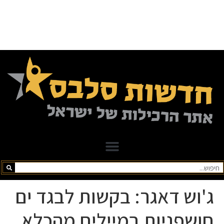
ג'וש דאגר: בקשות לבגד ים
חושפניות במיילים מהכלא