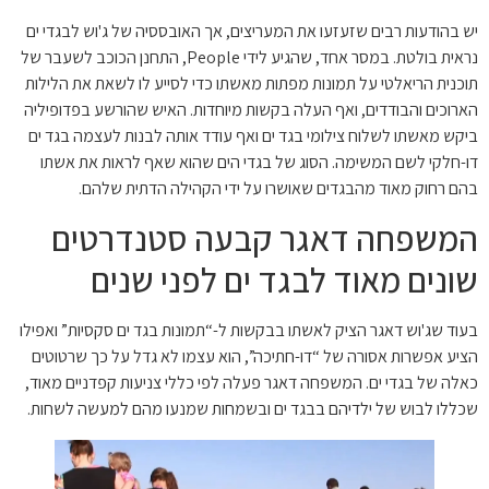
יש בהודעות רבים שזעזעו את המעריצים, אך האובססיה של ג'וש לבגדי ים
נראית בולטת. במסר אחד, שהגיע לידי People, התחנן הכוכב לשעבר של
תוכנית הריאלטי על תמונות מפתות מאשתו כדי לסייע לו לשאת את הלילות
הארוכים והבודדים, ואף העלה בקשות מיוחדות. האיש שהורשע בפדופיליה
ביקש מאשתו לשלוח צילומי בגד ים ואף עודד אותה לבנות לעצמה בגד ים
דו-חלקי לשם המשימה. הסוג של בגדי הים שהוא שאף לראות את אשתו
בהם רחוק מאוד מהבגדים שאושרו על ידי הקהילה הדתית שלהם.
המשפחה דאגר קבעה סטנדרטים
שונים מאוד לבגד ים לפני שנים
בעוד שג'וש דאגר הציק לאשתו בבקשות ל-“תמונות בגד ים סקסיות” ואפילו
הציע אפשרות אסורה של “דו-חתיכה”, הוא עצמו לא גדל על כך שרטוטים
כאלה של בגדי ים. המשפחה דאגר פעלה לפי כללי צניעות קפדניים מאוד,
שכללו לבוש של ילדיהם בבגד ים ובשמחות שמנעו מהם למעשה לשחות.