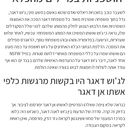
לשעבר כוכב בתוכניות ריאלטי ואדם שהוא נאשם בפשע מיני, ג'וש דאגר,
גדל בתוך משפחה שמרנית מאוד. כל משפחת דאגר הפכה את האמונות
השמרניות ואת הלבוש הצנוע לחלק מהמותג שלהם. לפני שלל הסקנדלים
שלו, נראה כי ג'וש ואשתו המשיכו את המותג המשפחתי. עכשיו, לאחר שלוש
שערוריות, הרשעה בפדופוריה ותוהו ובוהו משפחתי נוסף, הדאגרס מפילים
את המסכה. הדלפת הנתוני הכלא האחרונים על ג'וש חושפת עד כמה מעט
הם ואשתו שמרו על כללי המשפחה מאחורי דלתות סגורות. במייל NSFW
אחד לאנה, דיבר ג'וש דאגר על ההעדפות האישיות שלהם בבגד ים. הוא אף
עודד אותה לשלוח לו תמונות לבוש בצורה שאינה הולמת.
לג'וש דאגר היו בקשות מרגשות כלפי
אשתו אן דאגר
כנראה שלא ציפה שאלהו הפרטיים לאשתו אן דאגר יפורסמו לציבור. אך
בדיוק זה קרה. סדרה של הודעות בין ג'וש לאנה דאגר, כשג'וש היה כלוא
במרכז המעצר של מחוז וושינגטון לקראת גזר הדין, פורסמה, ואינן ראויות
לקריאה במקום העבודה.