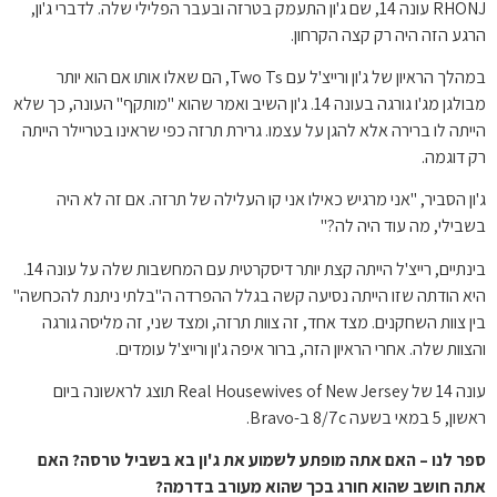
RHONJ עונה 14, שם ג'ון התעמק בטרזה ובעבר הפלילי שלה. לדברי ג'ון,
הרגע הזה היה רק ​​קצה הקרחון.
במהלך הראיון של ג'ון ורייצ'ל עם Two Ts, הם שאלו אותו אם הוא יותר
מבולגן מג'ו גורגה בעונה 14. ג'ון השיב ואמר שהוא "מותקף" העונה, כך שלא
הייתה לו ברירה אלא להגן על עצמו. גרירת תרזה כפי שראינו בטריילר הייתה
רק דוגמה.
ג'ון הסביר, "אני מרגיש כאילו אני קו העלילה של תרזה. אם זה לא היה
בשבילי, מה עוד היה לה?"
בינתיים, רייצ'ל הייתה קצת יותר דיסקרטית עם המחשבות שלה על עונה 14.
היא הודתה שזו הייתה נסיעה קשה בגלל ההפרדה ה"בלתי ניתנת להכחשה"
בין צוות השחקנים. מצד אחד, זה צוות תרזה, ומצד שני, זה מליסה גורגה
והצוות שלה. אחרי הראיון הזה, ברור איפה ג'ון ורייצ'ל עומדים.
עונה 14 של Real Housewives of New Jersey תוצג לראשונה ביום
ראשון, 5 במאי בשעה 8/7c ב-Bravo.
ספר לנו – האם אתה מופתע לשמוע את ג'ון בא בשביל טרסה? האם
אתה חושב שהוא חורג בכך שהוא מעורב בדרמה?