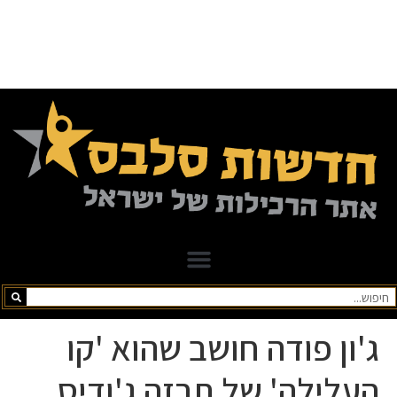
ג'ון פודה חושב שהוא 'קו
העלילה' של תרזה ג'ודיס