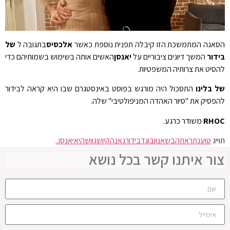
הסאגה המתמשכת הזו קיבלה תפנית נוספת כאשר
אלכסיס
בתגובה ל
של
בידור
המשך דיונים ציבוריים על
יאנסן
האשים אותה בשימוש בשמותיהם כדי
להסיט את צרותיה המשפטיות.
של בלינו
התסכול היה מורגש בפוסט באינסטגרם שבו היא קראה לבידור
להפסיק את "סיור האהדה המניפולטיבי" שלה.
RHOC
משודר כרגע.
תוייג
טוענת
ראתה
בשאנון
בוגד
בידור
גאנה
קיו
שגון
שהיא
יאנסן..
צור איתנו קשר בכל נושא