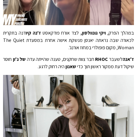
במהלך הפרק,
ויקי גונוולסון,
לצד אורח פודקאסט
ז'נה קיו
דנה בתקרית
לכאורה שבה נראתה יאנסן מנשקת אישה אחרת במסעדת The Quiet
Woman, מקום פופולרי במחוז אורנג'.
ז'אנה
לשעבר
RHOC
חבר צוות שחקנים, טענה שהייתה עדה
של ג'ון
חוסר
שיקול דעת ממקור ראשון תוך כדי
שאנון
היה רחוק לרגע.