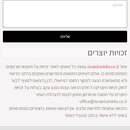
שליחה
זכויות יוצרים
אתר
.co.il
israelcelebs
עושה כל מאמץ לאתר זכויות על תמונות וסרטונים
המתפרסמים בו. אולם לעיתים התמונות והסרטונים מופצים ברחבי הרשת
ולא מתאפשרת הגעה למקור החומר הויזאולי, לכן בהתאם לסעיף 27א'
לחוק זכויות היוצרים כל אדם הרואה עצמו נפגע עקב בעלות על זכויות
היוצרים של תמונה או סרטון מוזמן לפנות להנהלת האתר
office@israelcelebs.co.il
הזכויות שמורות לחדשות סלבס. אין לעשות שימוש בחומרים המפורסמים
באתר ללא אישור בכתב מבעלי האתר.