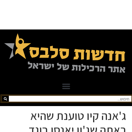
ג'אנה קיו טוענת שהיא
ראתה שג'ון יאנסן בוגד