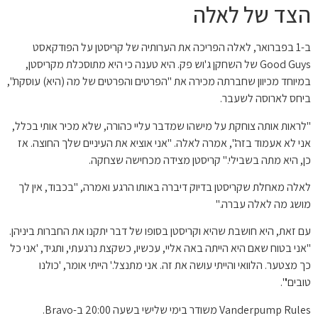
הצד של לאלה
ב-1 בפברואר, לאלה הפריכה את הערותיה של קריסטן על הפודקאסט
Good Guys של השחקן ג'וש פק. היא טענה כי היא מתוסכלת מקריסטן,
במיוחד מכיוון שחברתה מכירה את "הפרטים והפרטים של מה (היא) עוסקת",
ביחס לארוסה לשעבר.
"לראות אותה צוחקת על מישהו שמדבר עליי כהורה, שלא מכיר אותי בכלל,
אני לא אעמוד בזה", אמרה לאלה. "אני אוציא את העיניים שלך החוצה. אז
כן, היא מתה בשבילי." קריסטן מצידה מכחישה שצחקה.
לאלה מאחלת שקריסטן בדיוק דיברה באותו הרגע ואמרה, "בכבוד, אין לך
מושג מה לאלה עברה."
עם זאת, היא חושבת שהיא וקריסטן בסופו של דבר יתקנו את החברות ביניהן.
"אני בטוח שאם היא הייתה באה אליי, עכשיו, כשקצת נרגעתי, ותגיד, 'אני כל
כך מצטער. הלוואי והייתי עושה את זה. אני מתנצל.' הייתי אומר, 'כולנו
טובים'".
Vanderpump Rules משודר בימי שלישי בשעה 20:00 ב-Bravo.