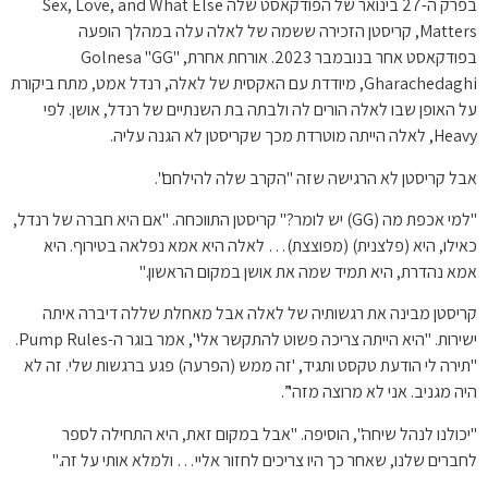
בפרק ה-27 בינואר של הפודקאסט שלה Sex, Love, and What Else
Matters, קריסטן הזכירה ששמה של לאלה עלה במהלך הופעה
בפודקאסט אחר בנובמבר 2023. אורחת אחרת, Golnesa "GG"
Gharachedaghi, מיודדת עם האקסית של לאלה, רנדל אמט, מתח ביקורת
על האופן שבו לאלה הורים לה ולבתה בת השנתיים של רנדל, אושן. לפי
Heavy, לאלה הייתה מוטרדת מכך שקריסטן לא הגנה עליה.
אבל קריסטן לא הרגישה שזה "הקרב שלה להילחם".
"למי אכפת מה (GG) יש לומר?" קריסטן התווכחה. "אם היא חברה של רנדל,
כאילו, היא (פלצנית) (מפוצצת)… לאלה היא אמא נפלאה בטירוף. היא
אמא נהדרת, היא תמיד שמה את אושן במקום הראשון."
קריסטן מבינה את רגשותיה של לאלה אבל מאחלת שללה דיברה איתה
ישירות. "היא הייתה צריכה פשוט להתקשר אלי", אמר בוגר ה-Pump Rules.
"תירה לי הודעת טקסט ותגיד, 'זה ממש (הפרעה) פגע ברגשות שלי. זה לא
היה מגניב. אני לא מרוצה מזה'”.
"יכולנו לנהל שיחה", הוסיפה. "אבל במקום זאת, היא התחילה לספר
לחברים שלנו, שאחר כך היו צריכים לחזור אליי… ולמלא אותי על זה."