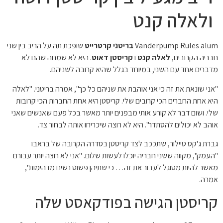
ולאלה קנט
Vanderpump Rules alum
בריטני קרטרייט
שופכת תה על הריב בין שני
חבריה הקרובים,
לאלה קנט
ו
קריסטן דאוט
. היא לא שמחה שהם לא
מדברים אחד עם השני, במיוחד בגלל שהיא קרובה לשניהם.
"אני שונאת את זה כי אני אוהבת את שניהם כל כך", אמרה בריטני. "לאלה
היא אחת החברים הכי קרובים שלי. קריסטן היא אחת החברות הכי קרובות
שלי. ושום דבר לא קורע אותי מבפנים יותר מאשר בכל פעם שאנשים שאני
אוהב לא יכולים להסתדר". היא לא רוצה שיכריחו אותה לבחור צד.
גברת ג'קס טיילור, שתככב לצד קריסטן בסדרה הקרובה של בראבו
"העמק", מקווה ששני חבריה יוכלו לעשות שלום. "אני לא רוצה יותר עבורם
מאשר להיות מסוגל לעבור את זה… כי שתיהן פשוט נשים מדהימות",
אמרה.
קריסטן הגישה בפודקאסט שלה