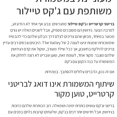
משותפת עם ג'קס טיילור
בריטני קרטרייט
ו
ג'קס טיילור
מתגרשים. צבע אף אחד לא הזדעזע,
למרבה הצער. גירושין הם מסובכים מספיק, אבל לשניים האלה יש גורם
מכוער במיוחד, מכיוון שהם צריכים לצלם דרך הבלגן שלהם כדי להבטיח
שמשכורות שמנות יגיעו לעונה 2 של The Valley. היבטים ונכסים רבים עדיין
צריכים להילקח בחשבון, אך ככל שילד מעורב, שקול את קדם הגירושין
שלהם מוגבר. מקור אחד, לעומת זאת, טוען שבריט לא רוצה לחלוק את
המשמורת על בנה הקטן עם ג'קס.
אם זה נכון, הדברים עלולים להסתבך. בִּמְהִירוּת.
שיתוף המשמורת אינו דואג לבריטני
קרטרייט, טוען מקור
בריטני וג'קס עושים כותרות ימינה ושמאלה. רוב הכותרות שלהם כרוכות
בגירושין. אבל חדשים יותר דנים בג'קס, שלעתים קרובות נלחם בפנים עם