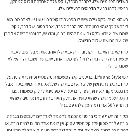
השדים הפנימיים שלו. למרבה המזל, ג'קס עלה לאחרונה ונכנס למתקן,
בניסיון להתגבר על הדפוסים הרעילים שלו.
כשהוא הגיח, ג'קס גילה שיש לו הפרעה דו קוטבית ו-PTSD. לאחר מכן הוא
דיבר על כך שהאבחון הזה היה הרבה לעבד, אבל בסופו של דבר, ג'קס
שמח שהוא יודע. ג'קס גם שמח להיות בבית, ומדגיש, "חזרתי הביתה אל הבן
שלי עם תחושת שלווה חדשה".
קרוז קאוצ'י הוא בחור יקר, וברור שאבא שלו אוהב אותו. אבל האם לאביו
ימשיך תהיה גישה נוחה לחייו? לפי מקור אחד, ייתכן שהתשובה הזו היא לא
שמנה גדולה.
לפי Life and Style, בריטני ביקשה משמורת משפטית ופיזית ראשונית על
קרוז בהגשת הגירושין שלה. היא גם ביקשה שלג'אקס יהיו זכויות ביקור. אבל
אז נכנס מקור לא ידוע, שפך, "בריטני לא מעוניינת לחלוק משמורת עם
ג'קס. היא מרגישה שהיא עושה את חלק הארי בהורות, אז אין סיבה שהיא
תוותר על 50 אחוז (מהזמן שלה) עם בנה”.
מקור זה חשף עוד כי בריטני מתכננת להיצמד לאקדחים העמוסים בגבינת
בירה על זה מכיוון ש"ג'קס תמיד עסוק. אין לו את אורח החיים להיות הורה, או
לפחות כך בריטני רואה את זה". העסק של ג'קס הגיוני. הוא מבלה המון זמן