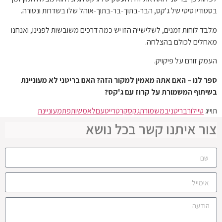
בסטודיו סיטי של ג'קס, הבר-בתוך-בר-בתוך-אוהל שלו בשדרות ונטורה.
מלבד לוחות זמנים, לשלישייה הזו יש כמה דרכים משובשות לפנינו, ואנחנו
מאחלים לכולם בהצלחה.
העמק זורם על פיקויק.
ספר לנו – האם אתה מאמין למקור הזה? האם בריטני לא מעוניינת
בשיתוף המשמורת על קרוז עם ג'קס?
תוייג
טיילור
בריטני
במשמורת
גקס
קרטרייט
עם
לא
משותפת
מעוניינת
צור איתנו קשר בכל נושא