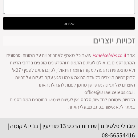
שליחה
זכויות יוצרים
אתר
.co.il
israelcelebs
עושה כל מאמץ לאתר זכויות על תמונות וסרטונים
המתפרסמים בו. אולם לעיתים התמונות והסרטונים מופצים ברחבי הרשת
ולא מתאפשרת הגעה למקור החומר הויזאולי, לכן בהתאם לסעיף 27א'
לחוק זכויות היוצרים כל אדם הרואה עצמו נפגע עקב בעלות על זכויות
היוצרים של תמונה או סרטון מוזמן לפנות להנהלת האתר
office@israelcelebs.co.il
הזכויות שמורות לחדשות סלבס. אין לעשות שימוש בחומרים המפורסמים
באתר ללא אישור בכתב מבעלי האתר.
מגדלי פלטינום | שדרות הרכס 13 מודיעין | בניין A קומה |
08-56554416