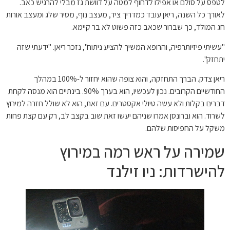
לטפס על סולם או אפילו לדחוף למטה על דוושת גז מבלי להרגיש כאב.
לאורך כל השנה, ריאן עובד כמדריך ציד, מעצב נוף, מסיר שלג ומעצב אורות
חג המולד, כך שברור שכאב כזה פשוט לא בר קיימא.
"עשיתי פיזיותרפיה, והרופא המשיך להציע ניתוח", נזכר ריאן. "ידעתי שזה
יתחזק".
ריאן צדק. הברך התחזקה, והוא צופה שהוא יחזור ל-100% במהלך
החודשיים הקרובים. נכון לעכשיו, הוא בערך 90%. בינתיים הוא מנסה לקחת
דברים בקלות ולא עשה טיולי אקסטרים. עם זאת, הוא לא שולל חזרה למירוץ
לשרוד. הוא וברונסן אמרו שניהם יעשו זאת שוב בקצב לב, רק עם קצת פחות
משקל על החפיסות שלהם.
שמירה על ראש רמה במירוץ
להישרדות: ניו זילנד