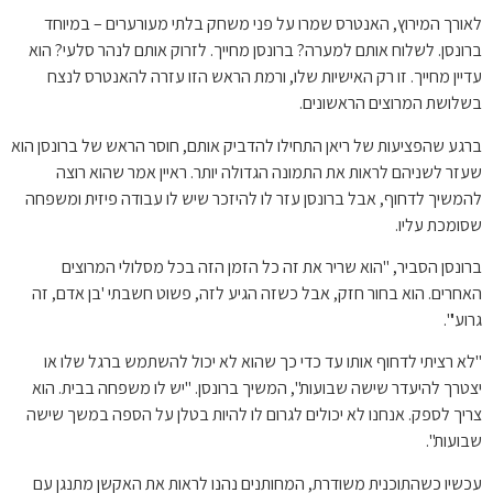
לאורך המירוץ, האנטרס שמרו על פני משחק בלתי מעורערים – במיוחד
ברונסן. לשלוח אותם למערה? ברונסן מחייך. לזרוק אותם לנהר סלעי? הוא
עדיין מחייך. זו רק האישיות שלו, ורמת הראש הזו עזרה להאנטרס לנצח
בשלושת המרוצים הראשונים.
ברגע שהפציעות של ריאן התחילו להדביק אותם, חוסר הראש של ברונסן הוא
שעזר לשניהם לראות את התמונה הגדולה יותר. ראיין אמר שהוא רוצה
להמשיך לדחוף, אבל ברונסן עזר לו להיזכר שיש לו עבודה פיזית ומשפחה
שסומכת עליו.
ברונסן הסביר, "הוא שריר את זה כל הזמן הזה בכל מסלולי המרוצים
האחרים. הוא בחור חזק, אבל כשזה הגיע לזה, פשוט חשבתי 'בן אדם, זה
גרוע'".
"לא רציתי לדחוף אותו עד כדי כך שהוא לא יכול להשתמש ברגל שלו או
יצטרך להיעדר שישה שבועות", המשיך ברונסן. "יש לו משפחה בבית. הוא
צריך לספק. אנחנו לא יכולים לגרום לו להיות בטלן על הספה במשך שישה
שבועות".
עכשיו כשהתוכנית משודרת, המחותנים נהנו לראות את האקשן מתנגן עם