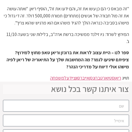
"זה מבאס כי הם כן עשו את זה, והם ידעו את זה", הוסיף ריאן. "ואתה עושה
את זה מול חבורה של אנשים (מתחרים) תמורת 500,000 דולר. זה די גדול כי
מישהו בסביבה כנראה הולך להגיד משהו אם הוא מרגיש שהוא צריך".
המירוץ לשרוד: ניו זילנד ממשיכה ברשת ארה"ב, בלילות שני בשעה 11/10
ג'.
ספר לנו – היית עצוב לראות את ברונזן וריאן טאפ מחוץ למירוץ?
ציפיתם שיגיעו לגמר? מה המחשבות שלך על התיאוריה של ריאן לפיה
מישהו אולי דיווח על מדריכי הנהר?
תוייג
ריאן
סטיוארט
ברונסן
אייברסון
צייד
על
משפחה
צור איתנו קשר בכל נושא