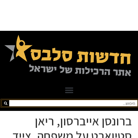
ברונסן אייברסון, ריאן
סטיוארט על משפחה, צייד