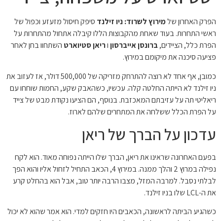
הפרק האחרון של
מירוץ לשרוד: ניו זילנד
סיפק חיסול מזעזע וכפול של
ראשי התחרות. בעוד שאחת מהקבוצות הללו קיבלה אתחול מהתחרות על
הפרת כלל, הציידים,
ברונסן אייברסון
ו
ריאן סטיוארט
השתחוו בחן לאחר
פציעה סיכנה את מיקומם במירוץ.
כמובן, אף אחד לא רוצה להתרחק מזריקה של 500,000 דולר, אז לעזוב את
ניו זילנד לא הייתה החלטה קלה. עכשיו, כשהאבק שקע, החמות שוחחו עם
ריאליטי תה על עזיבתם המאכזבת. בנוסף, הם הציעו נקודת מבט של צייד
על הפרת הכלל ששלחה את המתחרים שלהם לארוז.
עדכון על הברך של ריאן
בפעם האחרונה שראינו את ריאן, הברך שלו הייתה נפוחה מאוד. הוא לקח
נפילה במרוץ 2 והלך ממנה. במירוץ 4, הכאב התחיל לזחול אליו והוא הפך
לבלתי נסבל. למרבה המזל, מצבו הרבה יותר טוב, אבל הוא בהחלט קרע
את ה-LCL שלו בניו זילנד.
כשהגיע הביתה לראשונה, הכאבים היו חזקים למדי. הוא אמר שהוא לא יכול