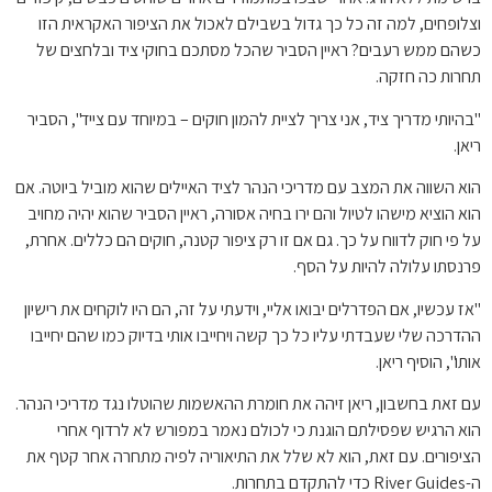
וצלופחים, למה זה כל כך גדול בשבילם לאכול את הציפור האקראית הזו
כשהם ממש רעבים? ראיין הסביר שהכל מסתכם בחוקי ציד ובלחצים של
תחרות כה חזקה.
"בהיותי מדריך ציד, אני צריך לציית להמון חוקים – במיוחד עם צייד", הסביר
ריאן.
הוא השווה את המצב עם מדריכי הנהר לציד האיילים שהוא מוביל ביוטה. אם
הוא הוציא מישהו לטיול והם ירו בחיה אסורה, ראיין הסביר שהוא יהיה מחויב
על פי חוק לדווח על כך. גם אם זו רק ציפור קטנה, חוקים הם כללים. אחרת,
פרנסתו עלולה להיות על הסף.
"אז עכשיו, אם הפדרלים יבואו אליי, וידעתי על זה, הם היו לוקחים את רישיון
ההדרכה שלי שעבדתי עליו כל כך קשה ויחייבו אותי בדיוק כמו שהם יחייבו
אותו", הוסיף ריאן.
עם זאת בחשבון, ריאן זיהה את חומרת ההאשמות שהוטלו נגד מדריכי הנהר.
הוא הרגיש שפסילתם הוגנת כי לכולם נאמר במפורש לא לרדוף אחרי
הציפורים. עם זאת, הוא לא שלל את התיאוריה לפיה מתחרה אחר קטף את
ה-River Guides כדי להתקדם בתחרות.