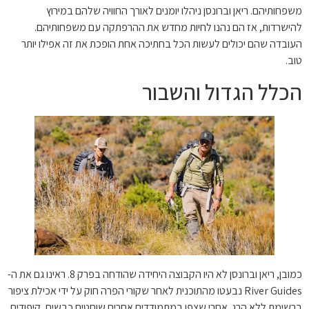
משפחותיהם. ריאן וברונסן ניהלו יומנים לאורך החוויה שלהם במירוץ
להישרדות, אז הם נהנו לחיות מחדש את ההרפתקה עם משפחותיהם.
העובדה שהם יכולים לעשות הכל בחתיכה אחת הופכת את זה אפילו יותר
טוב.
הכלל הגדול והשבור
כמובן, ריאן וברונסן לא היו הקבוצה היחידה שהודחה בפרק 8. ראינו גם את ה-
River Guides נבעטו מהתוכנית לאחר שקורי הפרה חוק על ידי אכילת ציפור
ברשימת ללא הרג. אחרי שצפו במתמודדים אחרים שוחטים כבשים, קיפודים