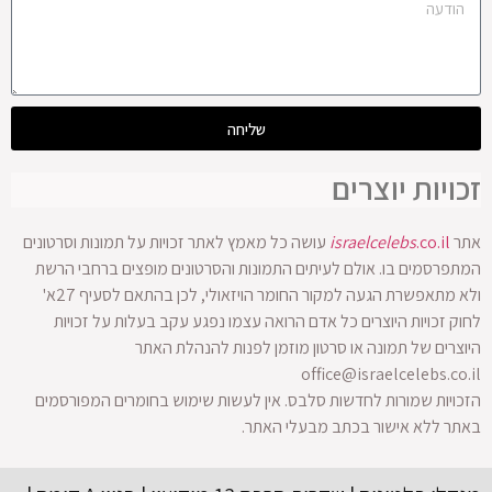
שליחה
זכויות יוצרים
אתר
.co.il
israelcelebs
עושה כל מאמץ לאתר זכויות על תמונות וסרטונים
המתפרסמים בו. אולם לעיתים התמונות והסרטונים מופצים ברחבי הרשת
ולא מתאפשרת הגעה למקור החומר הויזאולי, לכן בהתאם לסעיף 27א'
לחוק זכויות היוצרים כל אדם הרואה עצמו נפגע עקב בעלות על זכויות
היוצרים של תמונה או סרטון מוזמן לפנות להנהלת האתר
office@israelcelebs.co.il
הזכויות שמורות לחדשות סלבס. אין לעשות שימוש בחומרים המפורסמים
באתר ללא אישור בכתב מבעלי האתר.