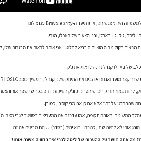
ליסה, ג'ק, ג'ון בארלו, ובנו הצעיר של בארלו, הנרי.
לראות את ג'ק שלי כדי שנוכל לוודא שב-14 החודשים הבאים בקולומביה הוא יהיה בריא לחלוטין. אני אוהב לרא
לב של בארלו קנדל נהנה לראות את ג'ק.
ה קצר מועד ואנחנו אוהבים את התינוק שלנו קנדל", המשיך כוכב RHOSLC.
, להיות באור הזרקורים יש חסרונות. וג'ק השיג עניין רב בכך שהשפך אור והצט
ה שתתחרט על זה." אלא אם כן את מרי קוסבי, כמובן.
לך המשימה. באותה תקופה, אמו עדכנה את המעריצים בטוויטר לגבי מצבו הבר
? מה אתה חושב על ההערות של ליסה לגבי איך החוויה משנה אותו?