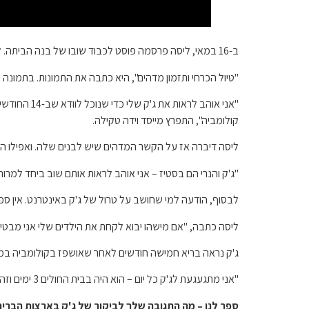
ב-16 במאי, ליסה פרסמה פוסט לכבוד שובו של בנה הביתה. למשפחה היה מפגש חם, אותו תיעד ה-Bravolebrity עם צילום.
"טיול הכרחי ותזמון מדהים", היא כתבה את התמונות. בתמונה היו 
"אני אוהב 
קולומביה", התפרץ מייסד וידה טקילה.
ליסה דיברה אז על הקשר המדהים שיש לבנים שלה. ואפילו הכ
"ג'ק והנרי הם בסטיז – אני אוהב לראות אותם שוב ביחד למרות שז
לבסוף, הודעה למי שחושב על טרול של ג'ק באינטרנט. אין ספק
ליסה כתבה, "אם מישהו יבוא לקחת את הילדים שלי אני מבטיח
ג'ק נראה בריא חמישה חודשים לאחר שאושפז בקולומביה במה
"אני מתגעגעת לג'ק כל יום – הוא היה בבית החולים 3 ימים וזה הורג אותי לא להיות שם", כתבה. "הוא יהיה (בסדר)… הם מבינים את זה."
ספר לנו – מה התגובה שלך לביקור של ג'ק בארצות הברית