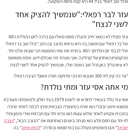
 לאסי".בגיל 44 היא קצת פחות השקיעה.
ר לבר רפאלי:"שנמשיך להציק אחד
ני לנצח"
עזר מצידו לא נשאר חייב והעלה פוסט משלו עם ברכה ליום ההולדת ה40
ר רפאלי עם תמונה בה היא נראית מהגב ובו כתב:"
מזל טוב בר רפאלי
שלי.לכבוד יום הולדתך ה40. בחרתי את שתי התמונות הכי טובות שלנו יחד.
פיין האחרון של קרולינה. ואני מצהיר פה שכולם ידעו. טיפת פוטושופ
עשו עליך כאן.מזל טוב נשמה שלי, שנמשיך להציק אחד לשני לנצח.
30 תגובות וזו הכי מדויקת. תודה תאום" הגיבה רפאלי.
 אתה אסי עזר ומתי נולדת?
אסי עזר נולד בעשירי לחודש יוני לשנת 1979 בעיר חולון. ולמשפחה מעורבת
צא תימני ובוכרי.הוא שרת במשטרה הצבאית ופרץ לבמה לאחר שזכה
ית אקזיט.לאחר שלוש עונות הוא פרש יחד עם חברותיו שירי מימון ומלי
יחד עם רותם סלע הוא מנחה בשנים האחרונות את "הכוכב הבא", "
נינג'ה
אל
" והם משתפים פעולה גם בפרסומות ובסדרה "
להיות איתה
" בה