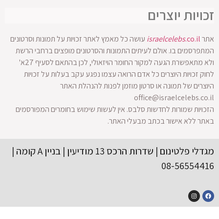
ויות יוצרים
.co.il
israelcelebs
עושה כל מאמץ לאתר זכויות על תמונות וסרטונים
רסמים בו. אולם לעיתים התמונות והסרטונים מופצים ברחבי הרשת
ולא מתאפשרת הגעה למקור החומר הויזאולי, לכן בהתאם לסעיף 27א'
 זכויות היוצרים כל אדם הרואה עצמו נפגע עקב בעלות על זכויות
רים של תמונה או סרטון מוזמן לפנות להנהלת האתר
office@israelcelebs.c
יות שמורות לחדשות סלבס. אין לעשות שימוש בחומרים המפורסמים
ר ללא אישור בכתב מבעלי האתר.
מגדלי פלטינום | שדרות הרכס 13 מודיעין | בניין A קומה |
08-56554