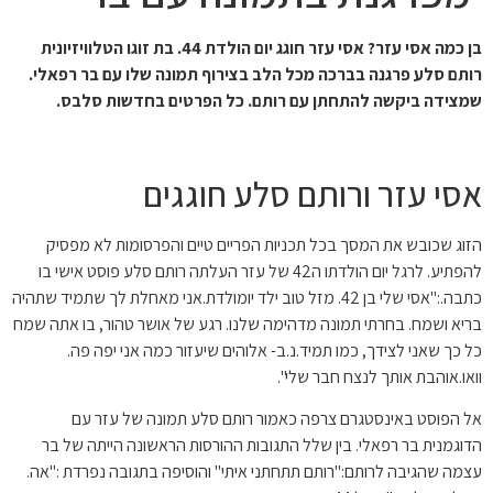
בן כמה אסי עזר? אסי עזר חוגג יום הולדת 44. בת זוגו הטלוויזיונית
ם סלע פרגנה בברכה מכל הלב בצירוף תמונה שלו עם בר רפאלי.
ידה ביקשה להתחתן עם רותם. כל הפרטים בחדשות סלבס.
י עזר ורותם סלע חוגגים
 שכובש את המסך בכל תכניות הפריים טיים והפרסומות לא מפסיק
להפתיע. לרגל יום הולדתו ה42 של עזר העלתה רותם סלע פוסט אישי בו
ה.:"
אסי שלי בן 42.
מזל טוב ילד יומולדת.אני מאחלת לך שתמיד שתהיה
 ושמח. בחרתי תמונה מדהימה שלנו. רגע של אושר טהור, בו אתה שמח
ך שאני לצידך, כמו תמיד.נ.ב- אלוהים שיעזור כמה אני יפה פה.
.אוהבת אותך לנצח חבר שלי".
הפוסט באינסטגרם צרפה כאמור רותם סלע תמונה של עזר עם
מנית בר רפאלי. בין שלל התגובות ההורסות הראשונה הייתה של בר
 שהגיבה לרותם:"רותם תתחתני איתי" והוסיפה בתגובה נפרדת :"אה.