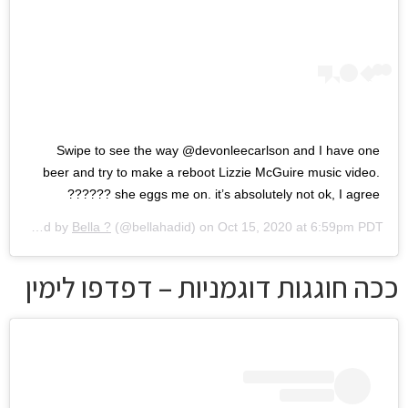
Swipe to see the way @devonleecarlson and I have one
beer and try to make a reboot Lizzie McGuire music video.
she eggs me on. it’s absolutely not ok, I agree ??????
A post shared by
Bella ?
(@bellahadid) on
Oct 15, 2020 at 6:59pm PDT
ככה חוגגות דוגמניות – דפדפו לימין