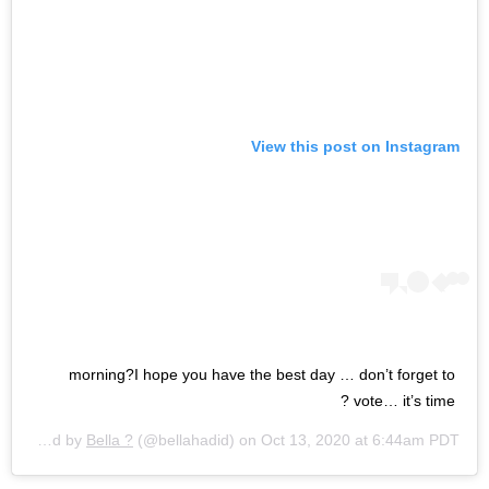
View this post on Instagram
morning?I hope you have the best day … don’t forget to
vote… it’s time ?
A post shared by
Bella ?
(@bellahadid) on
Oct 13, 2020 at 6:44am PDT