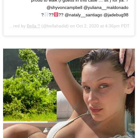
proud to walk (I guess in this case … sit ) for ya. ?
@shyvoncampbell @yuliana__maldonado
?
??
@nataly__santiago @jadebug98 ??‍
A post shared by
Bella ?
(@bellahadid) on
Oct 2, 2020 at 4:36pm PDT