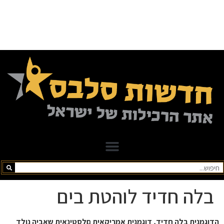
בלה חדיד לוהטת בים
הדוגמנית בלה חדיד, דוגמנית אמריקאית םלסטינאית שאביה נולד