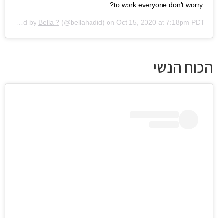
to work everyone don’t worry?
A post shared by
Bella ?
(@bellahadid) on
Oct 15, 2020 at 7:18pm PDT
הכוח הנשי