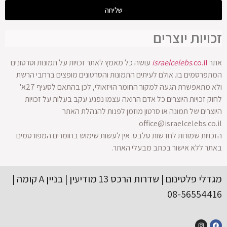
שליחה
זכויות יוצרים
אתר
.co.il
israelcelebs
עושה כל מאמץ לאתר זכויות על תמונות וסרטונים
המתפרסמים בו. אולם לעיתים התמונות והסרטונים מופצים ברחבי הרשת
ולא מתאפשרת הגעה למקור החומר הויזאולי, לכן בהתאם לסעיף 27א'
לחוק זכויות היוצרים כל אדם הרואה עצמו נפגע עקב בעלות על זכויות
היוצרים של תמונה או סרטון מוזמן לפנות להנהלת האתר
office@israelcelebs.co.il
הזכויות שמורות לחדשות סלבס. אין לעשות שימוש בחומרים המפורסמים
באתר ללא אישור בכתב מבעלי האתר.
מגדלי פלטינום | שדרות הרכס 13 מודיעין | בניין A קומה |
08-56554416