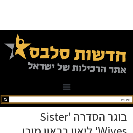
בוגר הסדרה 'Sister
Wives' ליאון בראון מוכן