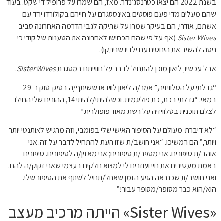
בשנת 2022 הם יצאו כטרנסג׳נדר. מאז, הם שמרו על פרופיל די שקט. בעוד
שהם מעלים מדי פעם פוסטים באינסטגרם על חייהם בקולורדו יחד עם
אשתם, אודרי, הם בעיקר שמרו על שתיקה לגבי הדרמה האחרונה סביב
Sister Wives
(אף על פי שהם הכחישו לאחרונה את הטענות של קודי כי
ניסה להשיב את היחסים עם ילדיו שניתקו).
אבל עכשיו, ליאון מוכן להתחיל לדבר על חווייתם במסגרת
Sister Wives
.
“גדלתי על הטלוויזיה,” אמר/ה ליאון לווידאו ששיתף/ה בטיק-טוק ב-29
במאי. “גדלתי בכת, כת פוליגמית. וכשלהיתי/להיתי 14, ההורים שלי החילו
לצלם תוכנית בטלוויזיה על רשת מאוד פופולרית.”
“לא דיברתי מעולם על הסיפור האישי שלי בפומבי, וזה מרגיש לאותנטי יותר
ויותר,” הם המשיכו. “אני חושב/ת שזו העת להתחיל לדבר על זה. אני
אוהב/ת סיפורים. אני מספר/ת סיפורים; אני מאזין/ה לסיפורים. סיפורים
באמת מעשירים את חיי ועוזרים לי למצוא חלקים בעצמי שאני זקוק/ה להם.
ואני חושב/ת שכנראה הגיע הזמן שאחל/תחיל לשתף את הסיפור שלי.
הוא/הוא כבר מסופר/מסופר עבורי.”
«Sister Wives» הייתה מרכיב מעצב