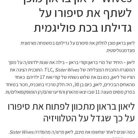
לשתף את סיפורו על
גדילתו בכת פוליגמית
ליאון בראון מוכן לחלוק את סיפורם על גדילתם במשפחה מורמונית
פונדמנטליסטית.
ליאון – היחיד של מרי בראון וקודי בראון – בילה את שנות ילדותו/ה על מסך
המסגרת התכנית המצליחה של TLC,
Sister Wives
. התוכנית הציגה את
הוריו של ליאון, כמו גם את שלוש נשותיו של קודי ואת 17 ילדיהם. כאחד
מהאחים הבכירים, ליאון, כיום בן 30, היה חלק מרכזי בתוכנית, וזכור במיוחד
בפרק מסוים מעונה 11 שבו יצאו מהארון והודיעו שהם/הן הומוסקסואלים/ות.
ליאון בראון מתכוון לפתוח את סיפורו
על כך שגדל על הטלוויזיה
כמה שנים לאחר שחשפו את מינם, ליאון פרש/ה מהסדרה
Sister Wives
.