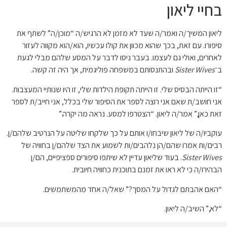
בחיי ליאון
ליאון המשיך/ה ואמר/ה שעד לא מזמן לא הרגיש/ה “מוכן/ה” לשתף את
סיפורו. עם זאת, בכך שהוא מכוון את קולו עכשיו, הוא/הוא מקווה לעזור
לאחרים, ואולי גם לעצמו. בעבר ניסו לדבר על המסע שלהם מבלי לגעת
ב־
Sister Wives
ובהתנסותם במשפחה פוליגמית, אך היה זה קשה.
“זו הייתה הבסיס שלי. זו הייתה תקופת הילדות שלי, זו היו שנותיי המעצבות.
אני חושב/ת שאם אני רוצה לספר את הסיפור שלי בכלל, אני חייב/ת לספר
זאת כאן,” אמר/ה ליאון. “הצטרפו למסע. נראה מה יקרה.”
עוקביו/ה של ליאון שיבחו/ו אותם על כך שלקחו שליטה על הנרטיב שלהם/ן.
רבים/ות אמרו שהם/הן נלהבים/ות לשמוע את הצד שלהם/ן בחוויה של
Sister Wives
. בעוד שליאון עדיין לא שיתפו סיפורים ספציפיים, הם/ן
הבהירו/ה כי לא ראו את זמנם בתוכנית כחוויה חיובית.
“האם אהבתם לגדול על המסך?” שאל/ה אחד מהמשתמשים.
“לא,” השיב/ה ליאון.