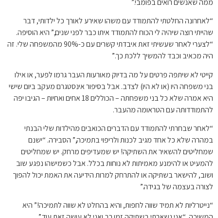
ממה שאנשים רואים בפומבי.”
“לאחרונה החלטתי להתמודד עם משהו שאירע לאורך כל ילדותי, דבר
שהייתי רוצה שיהיה לי הכוח להתמודד איתו כבר לפני שנים,” היא הוסיפה.
“לצערי לאחר שעשיתי זאת איבדתי קשרים עם כ-90% מהמשפחה שלי. זה
היה מכאיב וכבד להמשיך ללכת כך.”
קייטי לא שיתפה פרטים על מה בדיוק מאורעות העבר גרמו לפער, או אילו
בני משפחה היו (או לא היו) לצדב. אבל בסיפור אינסטגרם מעקב ביום שישי
היא אמרה שלא כל בני משפחתה – הכוללים 18 אחים ואחיות – הגיבו יפה
להתמודדותה עם הטראומה מהעבר.
“לאחר שבחרתי להתמודד עם הדברים הכואבים מהילדות שלי הבנתי
במהרה שלא כל אחד מגיב לכנות ולריפוי בתמיכה,” הסבירה. “ישנם
שמחליטים להשאיר את השתיקה! יש שמעדיפים מרחק. יש שמחליטים
להמעיט או להימנע מאמיתות לא נוחות בכלל. אבל כשמישהו נפגע שוב
ושוב, להישאר בשתיקה או להתרחק למרות הידיעה את האמת יכול להפוך
לצורה בעצמה של בגידה.”
“נייטרליות לא תמיד שווה לחפות, והיא בהחלט לא שווה לתמיכה!” היא
המשיכה. “אני נשארתי בשתיקה זמן רב ואני לא עושה זאת עוד.”