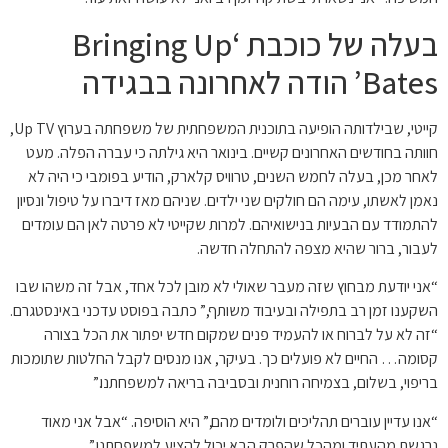
בעלה של כוכבת ‘Bringing Up
Bates’ הודה לאחרונה בבגידה
קייטי, שבילדותה הופיעה בתוכנית המשפחתית של משפחתה בערוץ Up TV,
חוותה בחודשים האחרונים קשיים. בינואר היא גילתה כי עברה הפלה. מעט
לאחר מכן, בעלה לחמש השנים, טרוויס קלארק, הודיע בפומבי כי היה לא
נאמן לאשתו, עימה הם חולקים שני ילדים. שניהם מאז דיברו על טיפול ונסיון
להתמודד עם הבעיות בנישואיהם. למרות שקייטי לא פרטה לאן הם עומדים
לעבור, ברור שהיא מצפה להתחלה חדשה.
“אני יודעת מבחוץ שזה מעבר שאולי לא מובן לכל אחד, אבל זה משהו שבו
השקענו זמן רב בתפילה ובעיבוד משותף,” כתבה בפוסט עדכני באינסטגרם.
“זה לא על לברוח או להעמיד פנים שמקום חדש יפתור את הכל בצורה
קסומה… החיים לא פועלים כך. בעיקר, אנו מנסים לקבל החלטות שתומכות
בריפוי, בשלום, בצמיחה רוחנית ובסביבה בריאה למשפחתנו.”
“אנו עדיין עוברים תהליכים ולומדים מהם,” היא הוסיפה. “אבל אני מאוד
נרגשת מהעתיד ומהכל שהפרק הבא יכול להציע למשפחתנו.”