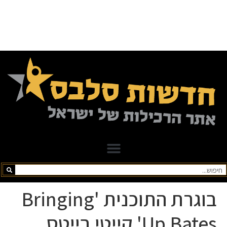
בוגרת התוכנית 'Bringing
Up Bates' קייטי בייטס