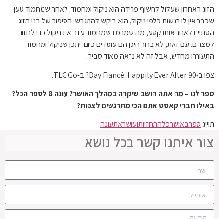
הזוג האחרון שעלול לחשוף פרידה הוא ניקול ומחמוד. לאחר שמחמוד טען
שכבר אין לו רגשות כלפי ניקול, הוא ביקש להתגרש. הסיפור של בני הזוג
הסתיים לאחר אותו קטע, מה שמרמז שמחמוד עזב את ניקול כדי לחזור
למצרים. עם זאת, לא ברור היכן הם עומדים כיום. יתכן שניקול ומחמוד
התעוררו מחדש, אבל זה לא נראה מאוד סביר.
צפו ב-90 Day Fiancé: Happily Ever After? ב-TLC Go.
ספר לנו – מה אתה חושב שיקרה במהלך האושר? עונה 8 לספר הכל?
באילו חברי קאסט אתם הכי מתרגשים לצפות?
תוייג
ספר
באושר
כל
התחזיות
ועושר
את
עונה
צור איתנו קשר בכל נושא