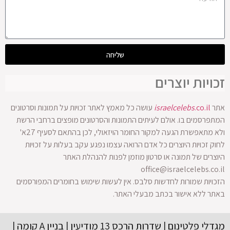
שליחה
זכויות יוצרים
אתר
.co.il
israelcelebs
עושה כל מאמץ לאתר זכויות על תמונות וסרטונים
המתפרסמים בו. אולם לעיתים התמונות והסרטונים מופצים ברחבי הרשת
ולא מתאפשרת הגעה למקור החומר הויזאולי, לכן בהתאם לסעיף 27א'
לחוק זכויות היוצרים כל אדם הרואה עצמו נפגע עקב בעלות על זכויות
היוצרים של תמונה או סרטון מוזמן לפנות להנהלת האתר
office@israelcelebs.co.il
הזכויות שמורות לחדשות סלבס. אין לעשות שימוש בחומרים המפורסמים
באתר ללא אישור בכתב מבעלי האתר.
מגדלי פלטינום | שדרות הרכס 13 מודיעין | בניין A קומה |