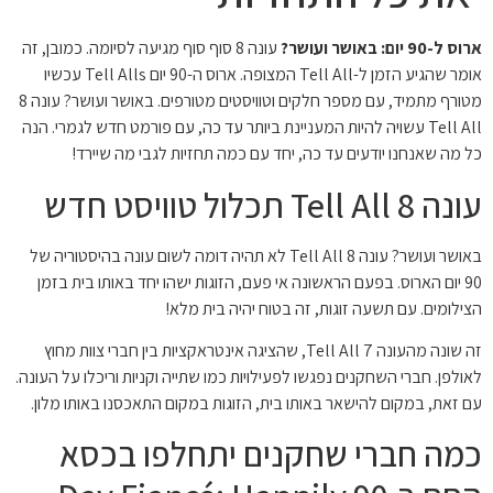
ארוס ל-90 יום: באושר ועושר?
עונה 8 סוף סוף מגיעה לסיומה. כמובן, זה
אומר שהגיע הזמן ל-Tell All המצופה. ארוס ה-90 יום Tell Alls עכשיו
מטורף מתמיד, עם מספר חלקים וטוויסטים מטורפים. באושר ועושר? עונה 8
Tell All עשויה להיות המעניינת ביותר עד כה, עם פורמט חדש לגמרי. הנה
כל מה שאנחנו יודעים עד כה, יחד עם כמה תחזיות לגבי מה שיירד!
עונה 8 Tell All תכלול טוויסט חדש
באושר ועושר? עונה 8 Tell All לא תהיה דומה לשום עונה בהיסטוריה של
90 יום הארוס. בפעם הראשונה אי פעם, הזוגות ישהו יחד באותו בית בזמן
הצילומים. עם תשעה זוגות, זה בטוח יהיה בית מלא!
זה שונה מהעונה 7 Tell All, שהציגה אינטראקציות בין חברי צוות מחוץ
לאולפן. חברי השחקנים נפגשו לפעילויות כמו שתייה וקניות וריכלו על העונה.
עם זאת, במקום להישאר באותו בית, הזוגות במקום התאכסנו באותו מלון.
כמה חברי שחקנים יתחלפו בכסא