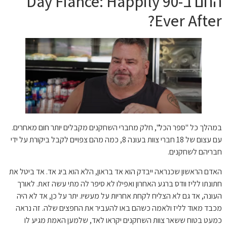
החם ב-90 Day Fiancé: Happily
Ever After?
במהלך כל "ספר הכל", חלק מחברי השחקנים מקבלים יותר חום מאחרים.
עם עצום של 18 חברי צוות בעונה 8, כמה מהם צפויים לקבל ביקורת על ידי
חבריהם לשחקנים.
האדם הראשון שכנראה ייבדק הוא אד בראון, הלא הוא ביג אד. אד ביטל את
חתונתו לליז וודס ברגע האחרון ואפילו לא סיפר לה מתי עשה זאת. לאורך
העונה, אד גם לא הצליח לקחת אחריות על מעשיו. יתר על כן, אד לא היה
מכבד מאוד לליז ולאמה כשהם באו להעביר את החפצים שלה. זה נראה
כמעט בטוח ששאר צוות השחקנים יקראו לאד, שלמען האמת מגיע לו