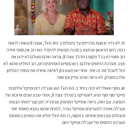
זה לא נדיר שזוגות מכריזים על פיצולים ב-Tell All, ועונה 8 עשויה לראות
כמה. הזוג הראשון שנמצא בסכנה ממשית להיפרד הוא רוב וורן וסופי סיירה.
רוב וסופי היו בכל מקום במהלך עונה 8, ונראה שהם מעולם לא ידעו את
מצב מערכת היחסים שלהם. כשהצופים האחרונים ראו, רוב החליט שהוא לא
יכול לסבול את זה יותר. אחרי שכמעט נתן לאישה אחרת את מספר הטלפון
שלו במועדון, לא נראה שרוב עדיין עם סופי.
זוג נוסף שאולי לא יהיה ביחד ב-Tell All הוא אנג'לה דים ומייקל אילסנמי.
מייקל סוף סוף הגיע לאמריקה במהלך עונה 8, אחרי שבע שנים ארוכות של
המתנה. עם זאת, נראה שמייקל התחמק מג'ורג'יה זמן קצר לאחר הגעתו.
אנג'לה אמרה למעריצים שמייקל נעדר, למרות שהוא נמצא מאוחר יותר
והצטלם עם נשים אחרות. בתקווה, ה-Tell All ימלא את הצופים בסטטוס
מערכת היחסים של אנג'לה ומייקל היום.