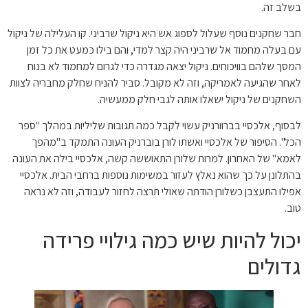
בשלב זה.
חבר שחקנים נוסף שעלול לספוג אש היא ניקול שרביני. קו העלילה של ניקול
עם בעלה מחמוד אל שרביני היה קצר למדי, והם בילו כמעט את כל זמן
המסך שלהם בוויכוחים. ניקול יצאה מגדרה כדי לגרום למחמוד לא בנוח
לאחר שהגיעה לאמריקה, וזה לא מקובל. סביר להניח שחלק מחבריה לצוות
השחקנים של ניקול ישאלו אותה לגבי חלק ממעשיה.
לבסוף, אלכסיי בברוורניק עשוי לקבל כמה תגובות שליליות במהלך "ספר
הכל". הסיפור של אלכסיי ואשתו לורן בוברניק העונה התמקד ב"מהפך
לאמא" של האחרון. למרות שלורן התאוששה קשה, אלכסיי בילה את העונה
בהתלונן על כך שהוא נאלץ לעזור במשימות נוספות ברחבי הבית. אלכסיי
אפילו התעצבן כשלורן הודתה שאולי תרצה לחזור לעבודה, וזה לא נראה
טוב.
יכול להיות שיש כמה גילויי פרידה
גדולים