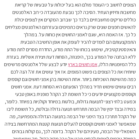
הצופים לחשוב כי העומד מולם הוא בעל יכולות על טבעיות של קריאת
מחשבות וחיזיון העתיד. הסיבה לכך נובעת מהעובדה כי רוב האלמנטים
כוללים טריקים מחשבתיים בלבד כך שברוב המקרים אין לצופים יכולת
להאשים חפצים שונים שרק נראים כתמימים ובעזרתם האלמנטים מצליחים
כל כך. אז האמת היא, שגם לאמני החושים אין כוחות על. במהלך
התמקצעותם הם לומדים להכיר לעומק את אופן החשיבה הטבעית
והאינסטינקטיבית, שימוש בכוחו של התת מודע, החדרת מסרים לתת מודע
ללא הבחנה של המודע בכך, היפנוזה, הסחות דעת ויצירת אשליות. בעזרת
כלל המיומנויות הללו,
אמן חושים בארץ
יודע לבצע שלל אלמנטים מרשימים
שיותירו את כל הצופים בו פשוט המומים. אז איך עושים את זה? הנה לכם
כמה מהשיטות השכיחות ביותר. אחת השיטות בהן אמני חושים וגם קוסמים
רבים עושים שימוש תדיר במהלך הופעתם היא הסחות דעת. אמני חושים
וקוסמים מקצועיים יודעים כי כל תשומת לב הקהל מופנית באופן טבעי
וכמעט בלתי רצוני לתנועות גדולות, בולטות במיוחד וקולניות במיוחד. כלומר,
במידה ובצד ימין של הבמה תתרחש תנועה גדולה ובולטת, כל תשומת ליבו
של הקהל תתרכז בצד הימני של הבמה בתנועה הגדולה והמפתיעה, מה
שמאפשר לאמני חושים וקוסמים להעלים תנועות קטנות המתרחשות בצידה
השמאלי של הבמה, מעיניהם של הקהל. בדומה לכך, גם קולות גבוהים
במיוחד גורמים לצופים להסיט מבט אל עבר מקור הקול, מה שמאפשר