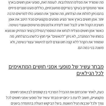
מה שמוריד את מפלס ההתלהבות. לעומת זאת, מופעי אמן חושים בארץ
אשר מתמקדים בעיקר בטריקים מחשבתיים, כוללים מעט מוצרים פיזיים
בהם ניתן לתלות את הצלחתו, מה שהופך את המופע כולו למרשים הרבה
יותר. אמן חושים בארץ אשר מציע מופעים מקצועיים מכיר היטב את אופן
חשיבת הקהל ויודע לנצל זאת ליצירת אלמנטים מרשימים ועוצרי נשימה.
כאשר אמן חושים מצליח לנחש את המספר/המילה/הציור המדויק שנמצא
במוחו של המתנדב, לא ניתן "להאשים" אף חפץ כלשהו בהצלחתו, מה
שמותיר את הקהל ללא קצה חוט וגורם להם להישאר עצורי נשימה, ולא
משנה בני כמה הם.
מבחר עשיר של מופעי אמני חושים המתאימים
לכל הגילאים
כעת, לאחר שהכרתם את ההבדל המרכזי בין קוסמים לבין אמני חושים
מקצועיים, חשוב לדעת כי כיום יש מבחר עשיר של מופעי אמני חושים לכל
צורך ולכל שכבות הגיל השונות. בשל הביקוש העולה בהתמדה בשנים