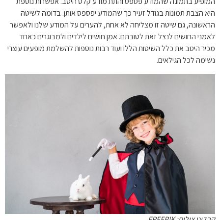
המופיע בתמונה שהמודע פספס והתת מודע קלט היטב. אפשרות נוספת
היא הצבת תמונות בגודל זעיר כך שהמודע יפספס אותן. בדומה לשיטה
הראשונה, גם שיטה זו מצליחה לא אחת, להערים על המודע שלנו ולאפשר
לאמני החושים לנצל זאת לטובתם. אמן חושים לילדים ולמבוגרים כאחד
מכיר היטב את כלל השיטות הללו ועוד רבות נוספות להשלמת מופעים עוצרי
נשימה לכל הגילאים.
קרדיט צילום: FREEPIK