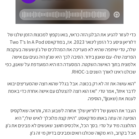
כדי לעזור להניע את הבלגן הזה כראוי, בואו נקפוץ למכונות הזמן שלנו של
דלוריאן וניסע כל הזמן לינואר 2023. אז, בפודקאסט Two T's In A Pod
שלה, טדי שיתפה שהיא לא מעריכה את המהלכים של ג'ון שעשה בעקבות
הפריצה שלו- עם שאנון בידור. הסיבה לכך היא שג'ון היה נעים עם אישה
אלמונית בתוך האישה השקטה. המסעדה הזו היא המועדפת על שאנון, כפי
שכולנו ראינו לאורך השנים ב-RHOC.
"הוא עושה את זה לא רק בכוונה. אבל בגלל שהוא רוצה שהמעריצים יבואו
לדבר איתו", אמר טדי. "ואז הוא רוצה להצטלם עם אישה אחרת כדי באמת
לענות את (שאנון)", הוסיפה.
העבר את השעון של דלוריאן שלך אחורה לשבוע הזה, ותראה שאלקסיס
הופיעה זה עתה באותו פודקאסט. "היית קצת מלוכלך לאיש שלי," היא
התלוננה מיד על טדי. בסך הכל, אלכסיס חושב שאנשים לא מבינים את ג'ון.
אבל בקרוב, היא מקווה שכולנו רואים ומבינים בדיוק מי זה ג'ון.