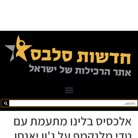
אלכסיס בלינו מתעמת עם
טדי מלנקמפ על ג'ון יאנסן