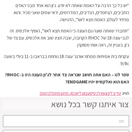
"יש כל כך הרבה על האמת שאתה לא יודע. ג'ון הוא אחד מבני האדם
החביבים, הנחמדים, הנדיבים, המדהימים, יראי שמים שאני מכיר. והוא
מחזיר לעולם. האמת תצא לאור", הדגישה.
"תתברר שאתה טועה גם העונה כי האמת תצא לאור", הוסיף אלכסיס. זה
לגבי עונה 18 של RHOC הקרובה, שבה תציג שוב את אלכסיס, עם צד של
ג'ון. בעניין זה, ראה אותי מסוקרן.
עקרות בית אמיתיות ממחוז אורנג' עונה 18 נוחתת בבראבו ב-11 ביולי בשעה
9/8c.
ספר לנו – האם אתה חושב שנראה צד אחר לג'ון העונה הזו ב-RHOC?
האם הוא ואלקסיס יהיו ENDGAME?
תוייג
טדי
בלינו
גון
אלכסיס
עם
על
יאנסן..
מתעמת
מלנקמפ
צור איתנו קשר בכל נושא