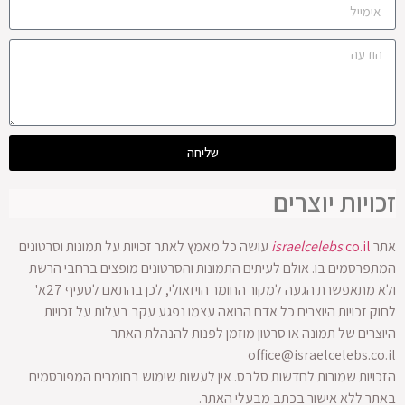
שליחה
זכויות יוצרים
אתר
.co.il
israelcelebs
עושה כל מאמץ לאתר זכויות על תמונות וסרטונים
המתפרסמים בו. אולם לעיתים התמונות והסרטונים מופצים ברחבי הרשת
ולא מתאפשרת הגעה למקור החומר הויזאולי, לכן בהתאם לסעיף 27א'
לחוק זכויות היוצרים כל אדם הרואה עצמו נפגע עקב בעלות על זכויות
היוצרים של תמונה או סרטון מוזמן לפנות להנהלת האתר
office@israelcelebs.co.il
הזכויות שמורות לחדשות סלבס. אין לעשות שימוש בחומרים המפורסמים
באתר ללא אישור בכתב מבעלי האתר.