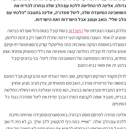
גדולה. אלינה לוי החליטה ללכת עם הלב שלה ובחרה להדיח את
השושבינה המיועדת שלה, ליטל סמדג'ה, אלינה בתגובה "הלכתי עם
הלב שלי". כואב ועצוב אבל הישרדות זאת הישרדות.
מלהק העונה הנוכחית של
הישרדות
בטוח קיבל בונוס גדול ואם לא כנראה
שמגיע לו אחד. העונה מספקת רגעי דרמה שיכלו להיווצר רק בזכות הליהוק
המוצלח בתוספת הפקה ששכחה מזה פוליטקלי קורק (הסוציומטרי חי וקיים).
אמש אלינה לוי קיבלה החלטה קשה ששינתה את כללי המשחק ופתחה אותו
מחדש, בהדחה המפתיעה של השושבינה שלה ליטל- בני ברוכים קיבל
ברגע זה את תואר נביא הזעם.
להלן תקציר הפרקים הקודמים, שוב השד העדתי יצא מהבקבוק אבל הפעם
במסווה של פריפריה ומרכז, השבטים מתאחדים, עידן חביב מגיע אחרון
בדירוג החברתי ומבין שהוא בבעיה, הוא מזהה שאלינה היא החוליה החלשה
בברית, מעביר אותה לקבוצת המרכז ובכך מדיח את ליטל סמדג'ה כנגד כל
הסיכויים.
אלינה מהירה לפרסם פוסט הבהרה באינסטגרם ומסבירה שהייתה חייבת
ללכת עם הלב שלה : "אוייייי. כמה כיף להקשיב ללב שלך. כן, לא היה לי טוב
במעגל חברתי שהייתי בו ובחרתי להוציא את עצמי ממנו לא משנה מה יגידו