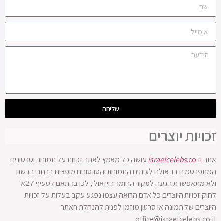
שליחה
זכויות יוצרים
אתר
.co.il
israelcelebs
עושה כל מאמץ לאתר זכויות על תמונות וסרטונים
המתפרסמים בו. אולם לעיתים התמונות והסרטונים מופצים ברחבי הרשת
ולא מתאפשרת הגעה למקור החומר הויזאולי, לכן בהתאם לסעיף 27א'
לחוק זכויות היוצרים כל אדם הרואה עצמו נפגע עקב בעלות על זכויות
היוצרים של תמונה או סרטון מוזמן לפנות להנהלת האתר
office@israelcelebs.co.il