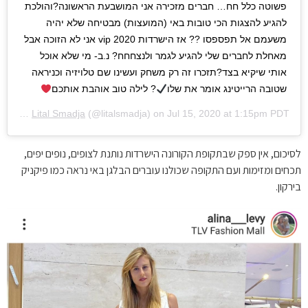
פשוטה כלל חח… חברים מזכירה אני המושבעת הראשונה?והולכת
להגיע להצגות הכי טובות באי (המועצות) מבטיחה שלא יהיה
משעמם אל תפספסו ?? אז הישרדות vip 2020 אני לא הזוכה אבל
מאחלת לחברים שלי להגיע לגמר ולנצחחח? נ.ב- מי שלא אוכל
אותי שיקיא בצד?תזכרו זה רק משחק ועשינו שם טלויזיה וכניראה
שטובה הרייטינג אומר את שלו
? לילה טוב אוהבת אותכם
A post shared by
Lital Smadja
(@litalsmadja) on
Jul 15, 2020 at 1:15pm PDT
לסיכום, אין ספק שבתקופת הקורונה הישרדות נותנת לצופים, נופים יפים,
תכחים ומזימות ועם התקופה שכולנו עוברים הבלגן באי נראה כמו פיקניק
בירקון.