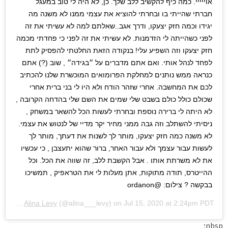
אוייייי. כמה כיף להקשיב ללב שלך. כן, לא היה לי טוב במעגל
חברתי שהייתי בו ובחרתי להוציא את עצמי ממנו לא משנה מה
יגידו וכמה חזק יצעקו, ודרך אגב..שאלתם למה לא עשיתי את זה
לפני כשהייתה לי הזדמנות. לא עשיתי את זה לפני כי פחדתי מכמה
חזק יצעקו וזה השפיע עלי! בנקודה הזאת החלטתי להפסיק לתת
לפחד לנהל אותי. ואם אתם מדברים על ״בגידה״ , שוב (?) אתם
כנראה ממש נותנים למחלקת הפרומואים המוכשרת שלנו להכתיב
לכם את המחשבה. אחרי שזהר הודח ולא היו לי בני ברית אחרי
שכולם כולל כולם בשבט שלי שמים את השם שלי בהדחה הקרובה ,
לא היתה לי ברירה נוספת ובחרתי לעשות הכל להשאר במשחק ,
ניסיתי להשתלב וזה גבה ממני מחיר יקר מדיי של לנטוש את עצמי.
לא משנה כמה חזק יצעקו, מותר לך לשנות את דעתך, מותר לך
לעשות עבור עצמך ולא עבור האחר, ברור שהוא יתעצבן , כי עכשיו
את לא משרתת אותו . אבל הקשבת ללב, זה שווה את הכל. וכל
ההייטרס, תודה מתוקות, אתן מעלות לי את הטראפיק , תמשיכו
בבקשה ? צילום: @ordanon
A post shared by
Alina Levy
(@alina___levy) on
Jul 15, 2020 at 2:24pm PDT
nbsp;