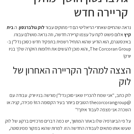
קריירה חדש
נראה שהחיים שאחרי הריאליטי הם די מתוקים עבור
לוק גולברנסון
. ה
בית
קיץ
אלום פשוט לקח על עצמו קריירה חדשה, וזה נראה מושלם עבורו.
באינסטגרם, הוא הודיע ​​שהוא התחיל רשמית בתפקיד חדש כסוכן נדל"ן ב-
The Corcoran Group, והוא מוכן להגשים את חלומות היוקרה שלך בניו
יורק!
הצצה למהלך הקריירה האחרון של
לוק
לוק כתב, "אני שמח להכריז שאני סוכן נדל"ן מורשה בניו יורק. עבודה עם
@thecorcorangroup הטובים ביותר בעיר הקסומה הזו! מכירה, קניה או
השכרה אני מצפה לעבוד איתך!"
על פי הביוגרפיה שלו באתר המתווך, יש כמה דברים מרכזיים ברקע של לוק
שעשו אותו מתאים לעבודה החדשה הזו. למרות שהוא במקור ממינסוטה,