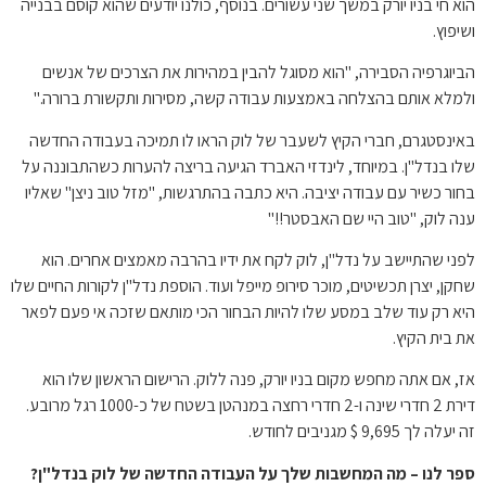
הוא חי בניו יורק במשך שני עשורים. בנוסף, כולנו יודעים שהוא קוסם בבנייה
ושיפוץ.
הביוגרפיה הסבירה, "הוא מסוגל להבין במהירות את הצרכים של אנשים
ולמלא אותם בהצלחה באמצעות עבודה קשה, מסירות ותקשורת ברורה."
באינסטגרם, חברי הקיץ לשעבר של לוק הראו לו תמיכה בעבודה החדשה
שלו בנדל"ן. במיוחד, לינדזי האברד הגיעה בריצה להערות כשהתבוננה על
בחור כשיר עם עבודה יציבה. היא כתבה בהתרגשות, "מזל טוב ניצן" שאליו
ענה לוק, "טוב היי שם האבסטר!!"
לפני שהתיישב על נדל"ן, לוק לקח את ידיו בהרבה מאמצים אחרים. הוא
שחקן, יצרן תכשיטים, מוכר סירופ מייפל ועוד. הוספת נדל"ן לקורות החיים שלו
היא רק עוד שלב במסע שלו להיות הבחור הכי מותאם שזכה אי פעם לפאר
את בית הקיץ.
אז, אם אתה מחפש מקום בניו יורק, פנה ללוק. הרישום הראשון שלו הוא
דירת 2 חדרי שינה ו-2 חדרי רחצה במנהטן בשטח של כ-1000 רגל מרובע.
זה יעלה לך 9,695 $ מגניבים לחודש.
ספר לנו – מה המחשבות שלך על העבודה החדשה של לוק בנדל"ן?