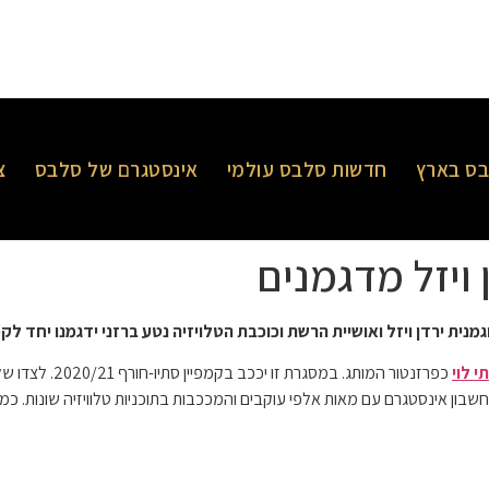
ס בארץ
חדשות סלבס עולמי
אינסטגרם של סלבס
צ
ן ויזל מדגמנים
ית ירדן ויזל ואושיית הרשת וכוכבת הטלויזיה נטע ברזני ידגמנו יחד לקמפ
י לוי
כפרזנטור המותג. במסגרת זו יככב בקמפיין סתיו-חורף 2020/21. לצדו של לוי, ימשיכו לעונה נוספת מנחת הטלויזיה והדוגמנית
שבון אינסטגרם עם מאות אלפי עוקבים והמככבות בתוכניות טלוויזיה שונות. כ