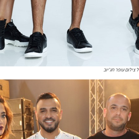
זל צילום עופר חג'יוב