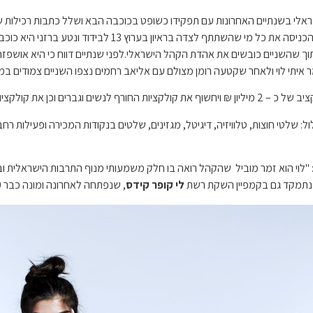
ב ישראלי בשנתיים האחרונות עם תפקידו כשופט בכוכבה הבא ושלל כתבות רכילו
.ירדן ויזל הדוגמנית והמנחה נדבקה לאחרונה בקורונה והכניס
 תוך שהשניים כובשים את אהדת הקהל הישראלי.לפני שנתיים דווח כי היא אושפ
 איתי לוי ולאחר שקטעה רומן מצולם עם אליאב רחמים נצפו השניים צמודים במי
וגברים וכן את קולקציות החגים.
ול: שלטי חוצות, טלוויזיה, דיגיטל, מגזינים, שלטים בנקודות המכירה ופעילות
"לוי הוא זמר מוביל שהקהל רואה בו חלק משמעותי מנוף התרבות הישראלית ובע
ב נתמקד גם בקמפיין השקת רשת
לי קופר קידס
, שנפתחה לאחרונה ומונה כבר 20 סניפים בישראל".