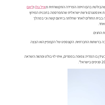
ת שהבולטת בהם הייתה הפרידה התקשורתית מ
אייל גולן
ו
ליאם
ה את כל מי שהשתתף לצדה בראיון בערוץ 13 לבידוד ונטע ברזני היא כוכבת אינסטגרם ורשת ישראלית שהתפרסמה בתכנית המירוץ
זה בבית החולים לאחר שחלתה בזיהום קשה וכי במהלך
וחד.
 רחבה ברשתות החברתיות. הקונספט של הקמפיין הוא הצצה
ידן בו המדיה צפופה במסרים, איתי לוי בולט ומהווה השראה