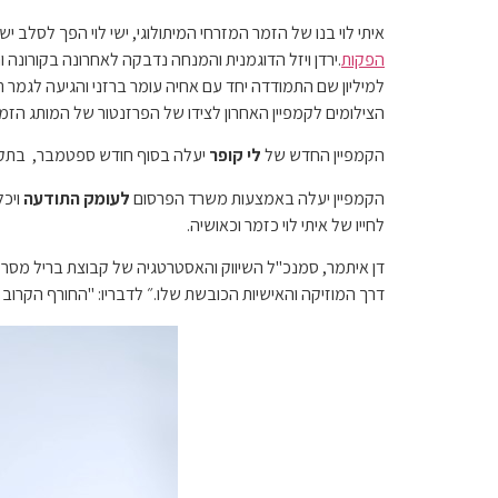
איתי לוי בנו של הזמר המזרחי המיתולוגי, ישי לוי הפך לסל
הפקות
למיליון שם התמודדה יחד עם אחיה עומר ברזני והגיעה לגמר
הצילומים לקמפיין האחרון לצידו של הפרזנטור של המותג הזמר
הקמפיין החדש של
לי קופר
יעלה בסוף חודש ספטמבר, בתקציב של כ – 2 מיליון ₪ ויחשוף את קולקציות החורף לנשים 
הקמפיין יעלה באמצעות משרד הפרסום
לעומק התודעה
ויכל
לחייו של איתי לוי כזמר וכאושיה.
דן איתמר, סמנכ"ל השיווק והאסטרטגיה של קבוצת בריל מסר: 
דרך המוזיקה והאישיות הכובשת שלו.״ לדבריו: "החורף הקרו