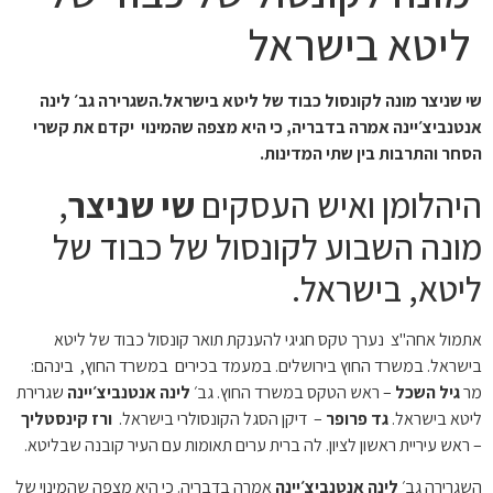
יטא בישראל
שניצר מונה לקונסול כבוד
של ליטא בישראל.השגרירה גב׳ לינה
נביצ׳יינה אמרה בדבריה, כי היא מצפה שהמינוי יקדם את קשרי
ר והתרבות בין שתי המדינות.
הלומן ואיש העסקים
שי שניצר
,
נה השבוע לקונסול של כבוד של
טא, בישראל.
ול אחה"צ נערך טקס חגיגי להענקת תואר קונסול כבוד של ליטא
ראל. במשרד החוץ בירושלים. במעמד בכירים במשרד החוץ, בינהם:
גיל השכל
– ראש הטקס במשרד החוץ. גב׳
לינה אנטנביצ׳יינה
שגרירת
א בישראל.
גד פרופר
– דיקן הסגל הקונסולרי בישראל.
ורז קינסטליך
ש עיריית ראשון לציון. לה ברית ערים תאומות עם העיר קובנה שבליטא.
רירה גב׳
לינה אנטנביצ׳יינה
אמרה בדבריה. כי היא מצפה שהמינוי של