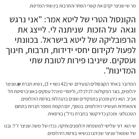
י שניצר יקדם את קשרי הסחר והתרבות בין שתי המדינות.
ונסול הטרי של ליטא אמר: "אני נרגש
אה על הזכות שניתנה לי. לייצג את
פובליקה של ליטא בישראל. בכוונתי
עול לקידום יחסי ידידות, תרבות, חינוך
סקים. שיניבו פירות לטובת שתי
דינות".
 באחד הקונסולים הצעירים. שי (42 נשוי + 3), נשיא חברת
ש.
שניצר
מים, בוגר הפקולטה לכלכלה, ולימודי מינהל עסקים באוניברסיטת תל
. הוא כיהן ומכהן בתפקידים שונים בהנהלות בורסת היהלומים.
חדות תעשייני היהלומים. בנוסף, יזם הקמת מספר חברות בתחום
ולוגי. ומכהן כדירקטור בחברת נדל״ן בורסאית.
וא דור שלישי למשפחת יהלומנים ותיקה. נכדו של משה שניצר ז״ל. ובנו
מואל שניצר שכיהנו כנשיאי בורסת היהלומים.