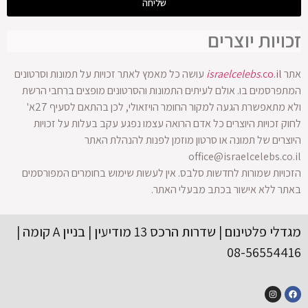
שליחה
ויות יוצרים
.co.il
israelcelebs
עושה כל מאמץ לאתר זכויות על תמונות וסרטונים
רסמים בו. אולם לעיתים התמונות והסרטונים מופצים ברחבי הרשת
ולא מתאפשרת הגעה למקור החומר הויזאולי, לכן בהתאם לסעיף 27א'
 זכויות היוצרים כל אדם הרואה עצמו נפגע עקב בעלות על זכויות
רים של תמונה או סרטון מוזמן לפנות להנהלת האתר
office@israelcelebs.c
יות שמורות לחדשות סלבס. אין לעשות שימוש בחומרים המפורסמים
ר ללא אישור בכתב מבעלי האתר.
מגדלי פלטינום | שדרות הרכס 13 מודיעין | בניין A קומה |
08-56554