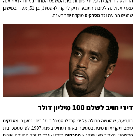
ההחלטה התקבלה על ידי שופטת בית המשפט המחוזי במחוז לנאווי אנה
מארי אנזלונה לטובת התובע דריק לי קרדלו-סמית', בן 51, אסיר במישיגן
שהגיש תביעה נגד
מסרקים
מוקדם יותר השנה.
דידי חויב לשלם 100 מיליון דולר
בתביעה, שהוגשה תחילה על ידי קרדלו-סמית' ב-10 ביוני, נטען כי
מסרקים
סימם ותקף אותו מינית במסיבה באזור דטרויט בשנת 1997. לפי מסמכי בית
המשפט, האסיר טען שנפגש
מסרקים
בזמן שעבד כעובד מסעדה ואירוח