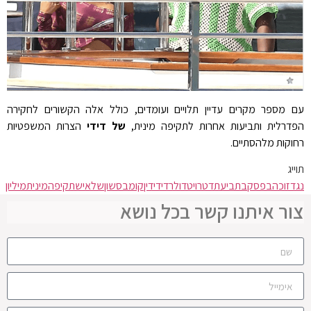
עם מספר מקרים עדיין תלויים ועומדים, כולל אלה הקשורים לחקירה
הפדרלית ותביעות אחרות לתקיפה מינית,
של דידי
הצרות המשפטיות
רחוקות מלהסתיים.
תוייג
נגד
זוכה
בפסק
בתביעת
דטרויט
דולר
דידי
דין
קומבס
שון
של
איש
תקיפה
מינית
מיליון
צור איתנו קשר בכל נושא