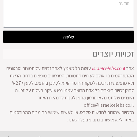
שליחה
זכויות יוצרים
אתר
.co.il
israelcelebs
עושה כל מאמץ לאתר זכויות על תמונות וסרטונים
המתפרסמים בו. אולם לעיתים התמונות והסרטונים מופצים ברחבי הרשת
ולא מתאפשרת הגעה למקור החומר הויזאולי, לכן בהתאם לסעיף 27א'
לחוק זכויות היוצרים כל אדם הרואה עצמו נפגע עקב בעלות על זכויות
היוצרים של תמונה או סרטון מוזמן לפנות להנהלת האתר
office@israelcelebs.co.il
הזכויות שמורות לחדשות סלבס. אין לעשות שימוש בחומרים המפורסמים
באתר ללא אישור בכתב מבעלי האתר.