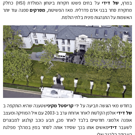
במרץ,
של דידי
על בתים פשטו חקירות ביטחון המולדת (HSI) כחלק
מחקירת סחר בבני אדם פדרלית. מאז הפשיטות,
מסרקים
ספגה עוד יותר
האשמות על התנהגות מינית בלתי הולמת.
בחודש מאי הוגשה תביעה על ידי
קריסטל מקיני
שטענה שהיא הותקפה ב
של דידי
אולפן הקלטות לאחר ארוחת ערב ב-2003 עם איל המוזיקה ומעצב
אופנה אלמוני. חודשיים בלבד לאחר מכן, תבע כוכב קולנוע למבוגרים
לשעבר
דידי
מאשים אותו בכך שסידר אותה לסחר במין במהלך מפלגת
העבודה הלבנה שלו.