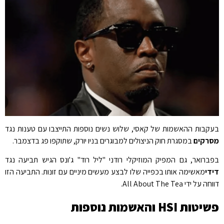
בעקבות ההאשמות של קאסי, שלוש נשים נוספות התייצבו עם טענות נגד
מסרקים
במסגרת חוק הניצולים למבוגרים בניו יורק, שתוקפו פג בדצמבר.
בפברואר, גם המפיק המוזיקלי רודני "ליל רוד" ג'ונס הגיש תביעה נגד
דידי
מאשימה אותו בכפייה שלו לבצע מעשים מיניים עם זונות. התביעה הזו
דווחה על ידי All About The Tea.
פשיטות HSI והאשמות נוספות