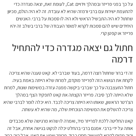
על כך בפני פרייזר ובמהלך וידויים. Cat, לעומת זאת, יצאה מגדרה כדי
להתעמת ישירות עם ברבי ורמזה שהיא לא עובדת. זה לא היה הולם, מכיוון
שחתול לא היה התבשיל הראשי ולא היה לו סמכות על ברבי. האנשים
היחידים שיש להם סמכות לקרוא למוסר העבודה של ברבי בשלב זה יהיו
פרייזר או קפטן קרי.
חתול גם יצאה מגדרה כדי להתחיל
דרמה
זה די ברור שחתול רוצה דרמה, בעוד שברבי לא. קאט טענה שהיא צריכה
לקחת את הנושא הזה לפרייזר מוקדם, למרות שלא הייתה באמת בעיה.
חתול התעצבנה על כך שברבי ביקשה ממנה עזרה במשימות שונות, למרות
שלא הייתה לכך סיבה. פרייזר הקצתה את קאט לתפקיד הצף במהלך
הצ'רטר הראשון, שאותו היא הייתה צריכה לכבד. היא יכלה לומר לברבי שהיא
צריכה להשלים את המשימה הנוכחית שלה, מה שהיא לא עשתה.
קאט החליטה ללכת לפרייזר מיד, ואמרה לו שהיא מרגישה שלא מכבדים
אותה על ידי ברבי. אמנם ברבי בהחלט יכלה לנקוט בגישה אחרת, אבל זה
יהיה מקום לקרוא למעשיה חסרי כבוד. פרייזר שמע את קאט, אבל היה ברור