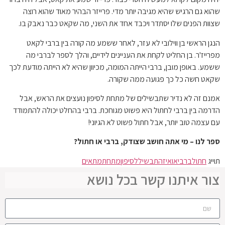
שהוא גם הרגיש שהיא מגיבה יותר מדי. פרייזר הבהיר מאוד שהוא רוצה
שצוות הפנים שלו יסתדר ויכבד אחד את השני, מה שקאט כבר נאבק בו.
הנגן הראשי בן ווילובי לא עזר, לאחר ששמע מה קורה בין ברבי לקאט
מפרייז'ר. בן החליט לקחת את העניינים לידיים, והלך לספר לברבי מה
ששמע. באופן מובן, ברבי הייתה המומה, מכיוון שהיא לא הייתה מודעת לכך
שקאט חשה כל כך פגועה ממה שקורה.
אמנם זה לא נדיר שתבשילים של מתחת לסיפון נועצים את הראש, אבל
הדרמה בין ברבי לחתול היא פשוט מגוחכת. ברבי בהחלט יכולה להתמודד
עם עצמה טוב יותר, אבל חתול פשוט לא הגיוני!
ספר לנו – מי אתה חושב שצודק, ברבי או חתול?
תוייג
חתול
ברבי
או
איזה
תבשיל
לסיפון
מתחת
מתאים
צור איתנו קשר בכל נושא