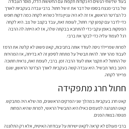
בעוד שלשתי הנשים היו נקודות תקפות עם החששות הללו, מוסר העבודה
של ברבי מנצח בסופו של דבר את זו של חתול. ברבי עבדה בעקביות לאורך
כל הצ'רטר הראשון, אז זה לא היה עניין גדול כשהיא לקחה כמה דקות חופש
כדי לדבר עם קפטן קרי. חתול, לעומת זאת, עבד בקצב של צב. היא לקחה
הפסקות באופן עקבי כדי להתחבא בבקתה שלה, אז לא הייתה לה הרבה
רגל לעמוד עליה כדי לבקר את ברבי.
למרות שפרייז'ר ניסה לעודד אותה בחביבות, קאט פשוט לא קלטה את הרמז
לעבוד מהר יותר. להיות תבשיל על מתחת לסיפון זה לא בדיחה, אז המהירות
של החתול לא תקצר אותו לעוד הרבה זמן. ברבי, לעומת זאת, נראית חתוכה
היטב בתור תבשיל. היא עבדה קשה בעקביות לאורך הצ'רטר הראשון, שגם
פרייזר לקחה.
חתול חרג מתפקידה
קאט חרג בעקביות במהלך שני הפרקים הראשונים, מה שלא היה מתבקש.
קאט התנהגה לפעמים כאילו היא התבשיל הראשי, למרות שהיא הפחות
מנוסה בצוות הפנים.
ברבי מעולם לא קראה לקאט ישירות על עבודתה האיטית, אלא רק התלוננה