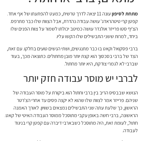
מתחת לסיפון
עונה 11 יצאה לדרך טרשית, כמעט להפתעתו של אף אחד.
קפטן קרי טיטהראדג' עושה עבודה נהדרת, אבל הצוות שלו כבר מתרפס.
הצ'יף סטו פרייזר אולנדר עושה כמיטב יכולתו לשמור על צוות הפנים שלו
ביחד, למרות ששני התבשילים שלו הקשו עליו.
ברבי פסקואל וקאט בו כבר מתנגשים, ושתי הנשים טועים בחלקו. עם זאת,
הצד של ברבי בסכסוך הוא קצת יותר מובן מחתולים. כתוצאה מכך, בעוד
שברבי לא לגמרי צודקת, היא יותר מחתול.
לברבי יש מוסר עבודה חזק יותר
הנושא שבבסיס הריב בין ברבי וחתול הוא ביקורת על מוסר העבודה של
שניהם. פרייזר אמר לצוות שלו שהוא לא יקצה פסים עד אחרי הצ'רטר
הראשון, כך שלעת עתה שני התבשילים נמצאים בשוויון. לאורך האמנה
הראשונה, ברבי חשה באופן עקבי מתוסכל ממוסר העבודה האיטי של קאט.
חתול, לעומת זאת, היה מתוסכל כשבארבי דיברה עם קפטן קרי בניגוד
לעבודה.