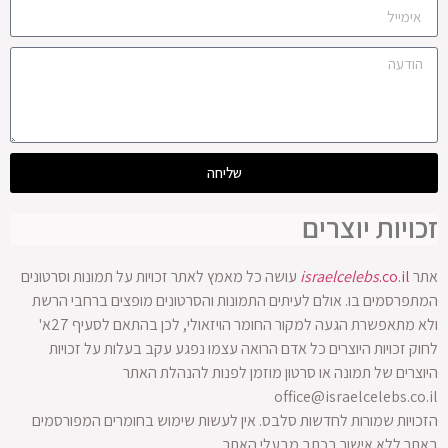
שליחה
זכויות יוצרים
אתר
.co.il
israelcelebs
עושה כל מאמץ לאתר זכויות על תמונות וסרטונים
המתפרסמים בו. אולם לעיתים התמונות והסרטונים מופצים ברחבי הרשת
ולא מתאפשרת הגעה למקור החומר הויזאולי, לכן בהתאם לסעיף 27א'
לחוק זכויות היוצרים כל אדם הרואה עצמו נפגע עקב בעלות על זכויות
היוצרים של תמונה או סרטון מוזמן לפנות להנהלת האתר
office@israelcelebs.co.il
הזכויות שמורות לחדשות סלבס. אין לעשות שימוש בחומרים המפורסמים
באתר ללא אישור בכתב מבעלי האתר.