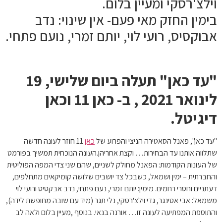
וילצ'רסקי ומעיין בלום.
בימין החזק מאי פעם- אין שינוי: נדב
אבוקסיס, רועי לוי, יותם זמרי, נועם פתחי.
"עד כאן" תעלה ביום שלישי, 19
לינואר 2021 , ב- כאן 11 וכאן
דיגיטל.
"עד כאן", פאנל הסאטירה הניצי והפרוע של
כאן
11 חוזר לעונה חדשה
שתלווה אותנו עד הבחירות… וקצת אחריהן.העונה הנוכחית תמשיך בפורמט
של העונות הקודמות: הפאנל מחולק לשניים, שהם שני צדי המפה הפוליטית
והחברתית – ימין ושמאל, כשבכל צד יושבים שלושה קומיקאים מתחלפים,
דעתניים וחסרי רחמים. מימין: יותם זמרי, נעם פתחי, נדב אבקסיס ורועי לוי
משמאל: אבי אטינגר, גדי וילצ'רסקי, נלי תגר (מיד עם שובה מחופשת לידה),
והתוספת המפתיעה לעונה זו… אורנה בנאי. בנוסף ,מעיין בלום ולאה לב