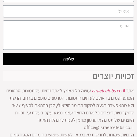
שליחה
זכויות יוצרים
אתר
.co.il
israelcelebs
עושה כל מאמץ לאתר זכויות על תמונות וסרטונים
המתפרסמים בו. אולם לעיתים התמונות והסרטונים מופצים ברחבי הרשת
ולא מתאפשרת הגעה למקור החומר הויזאולי, לכן בהתאם לסעיף 27א'
לחוק זכויות היוצרים כל אדם הרואה עצמו נפגע עקב בעלות על זכויות
היוצרים של תמונה או סרטון מוזמן לפנות להנהלת האתר
office@israelcelebs.co.il
הזכויות שמורות לחדשות סלבס. אין לעשות שימוש בחומרים המפורסמים