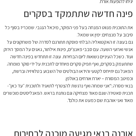
יגיחו להופעות אורח.
פינה חדשה שתתמקד בסקרים
את התוכנית מנווט המנחה בעל פני הפוקר, מיכאל הנגבי. שמכריז בסוף כל
סיבוב על מנצחים: ימין או שמאל.
גם בעונה זו האקטואליה הבלתי פוסקת תתורגם לסדרה של משחקונים על
אנשי וארועי השעה. עם סבבי פאנצ'ים, פינות אילתור, גאגים על המסך הירוק
ועוד. כשכל העיניים נשואות ליום הבחירות. עונה זו תתחדש בפינה חדשה
שתתעמק בסקרים, ואף תפיק סקרים מיוחדים לתכנית על ידי סוקר מומחה.
הפאנל גם יתייחס לקטעי והידאו הבולטים של השבוע בטלוויזיה וברשת,
וכמיטב המסורת – יארח אורחים באולפן.
בנאי מסרה.:"אני שמחה ואף נרגשת להצטרף לתאגיד ולתוכנית ״עד כאן״-
תכנית סאטירה שגם מאוד מצחיקה וגם נותנת בראש. הפאנליסטים מוכשרים
מאוד ואני אוהבת שם כמעט את כולם".
אורנה בנאי מגיעה מוכנה לבחירות