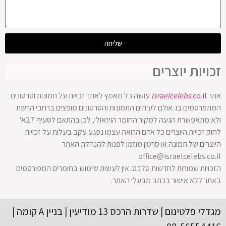
שליחה
זכויות יוצרים
אתר
.co.il
israelcelebs
עושה כל מאמץ לאתר זכויות על תמונות וסרטונים
המתפרסמים בו. אולם לעיתים התמונות והסרטונים מופצים ברחבי הרשת
ולא מתאפשרת הגעה למקור החומר הויזאולי, לכן בהתאם לסעיף 27א'
לחוק זכויות היוצרים כל אדם הרואה עצמו נפגע עקב בעלות על זכויות
היוצרים של תמונה או סרטון מוזמן לפנות להנהלת האתר
office@israelcelebs.co.il
הזכויות שמורות לחדשות סלבס. אין לעשות שימוש בחומרים המפורסמים
באתר ללא אישור בכתב מבעלי האתר.
מגדלי פלטינום | שדרות הרכס 13 מודיעין | בניין A קומה |