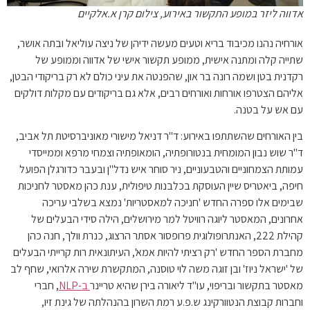
אדווה ליזר במופע התקשור באירוע, צילום קרן א.אלקיים
אורחיה נהנו מכיבוד בריא וטעים מעשה ידיהן של ניצה עוליאל ובתה אושר,
שתייה קלה ומתנה אישית, ממופע תקשור אישי של אדווה וממופע של
רקדנית בטן ושמה רונה בר און, שהפנטה את עיני כולם לא רק בריקודי הבטן,
אליהם הצטרפו אורחות ואורחים רבים, אלא גם בריקודים עם מקלות דולקים
עם אש על בטנה.
בין האורחים שהשתתפו באירוע: ד"ר דניאל מישורי מאוניברסיטת תל אביב,
ד"ר שוש נבון המומחית בנטורופתיה, הומאופתיה וצמחי מרפא וממייסדי
עמותת הצמחוניים והטבעוניים, ניר סוחר איש נדל"ן ובעבר כדורגלן הפועל
חיפה, ביאטריס שיין העוסקת בכלבנות טיפולית, ענת כהן מאסטר לחניכות
שבימים אלו ספרה החדש 'חניכה למאסטריות' נמצא בשלבי עריכה
אחרונים, המאסטר ליוגה רוויטל למר מירושלים, הילה סידי הבעלים של
קהילת 222, האנתרופולוגית פרופסור אסתר הרצוג, כנרת וולך, חנה כהן
מחברת הספר החדש 'רק רציתי להיות אמא', העיתונאית רות קרייתי הבעלים
של 'ישראל ניוז' ובן זוגה משה לוי טוסנה, המתקשרת שירה אלרואי, שחף לב
מאסטר בתקשור ובריפוי, עו"ד ליאורה בירן שהיא טריינר
ב-NLP
, חברי
וחברות קבוצת הנטוורקינג ש.פ.ע רמת השרון בהנהלתה של גינת זיו,