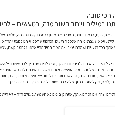
 הכי טובה
ו במילים ויותר חשוב מזה, במעשים – להיות
ראית אותנו, הרמת וכיוונת..היית לנו אור מכוון ברגעים קשים וסליחה, סליחה 
שלנו. אמא שעברנו איתה אינספור רגעים וזכרונות שהפכו אותנו לקצת יותר דומו
תך בכל רגע ויום ושמחה ועצב ואת תמיד תמיד תהיי איתנו. נלחמת קשה, עכש
ררי על האבידה הכבדה:"
דידי חברי היקר, זכית לחיות את חייך לצד אשת חייל.
איש
שמחה במדינה שלמה.
במסע האישי המשפחתי שלכם הפכתם לדוגמא ומופת לאי
 לא באמת מוכנים לרגע הזה.
אני כואב את לכתה של אישה מיוחדת כל כך ואת
 עליכם, ורק להיזכר בחיוך שלה כבר יפתור כל צרה בדרך!
יהי זכרה ברוך".
ני האדם.שהרי אם זוכרים אותך, אתה קיים.ואם לא השפעת בעולם הזה – לא חיית מ