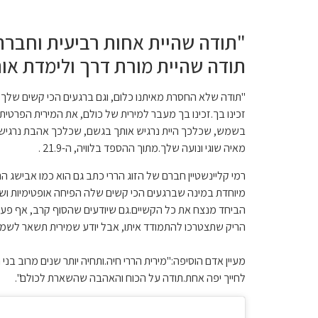
"תודה שהיית אחות רביעית וחברה
תודה שהיית מורת דרך ולימדת אותנ
"תודה שלא החסרת מאיתנו כלום, וגם ברגעים הכי קשים שלך – 
זכינו בך.זכינו בך מעבר למירית של כולם, את המירית הפרטית 
בשמש, שכלכך היית נרגיש אותך בגשם, שכלכך אהבת נרגיש או
מאיה שוגי ונועה שלך.
מתוך ההספד בלוויה, ה-21.9 .
רמי קליינשטיין חברם של הזוג הררי כתב גם הוא כמו אבישג ה
מיוחדת במינה שברגעים הכי קשים שלה הפיחה אופטימיות ו
הביחד מנצח את כל הקשיים.
גם שיודעים שהסוף קרב, אף פעם
הריק שתצטרכו להתמודד איתו, אבל יודע שמירית תשאר לשמור
מעיין אדם הוסיפה:"מירית הררי חיה.ותחיה יותר שנים מרוב ב
לחייך יפה אחת.תודה על הכוח והאהבה שהשארת לכולם".