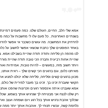
אמא שלי הלב, החיים, העולם שלנו. כמה פעמים דמיינת
בשנתיים האחרונות.. כל פעם עלו לי מחשבות על כמה מיל
להדחיק את המחשבה. מה עושים כשכבר אי אפשר להדחיק
באחד הפוסטים שלך כתבת שכשאי אפשר לחשוב על כלום
לנו מהפה הן סליחה ותודה תודה שהיית בשבילנו אמא. ב
שהיית אחות רביעית וחברה הכי טובה תודה שהיית מורת 
ויותר חשוב מזה, במעשים – להיות טובות, אמיתיות וא
מאיתנו כלום, וגם ברגעים הכי קשים שלך – ראית אותנו, הר
מכוון ברגעים קשים וסליחה, סליחה שלא יכולנו למנוע 
הקושי שעברת זכינו בך. זכינו בך מעבר למירית של כולם,
אמא שעברנו איתה אינספור רגעים וזכרונות שהפכו אותנו 
רק שלנו לנצח אני מבטיחה לך שנרגיש אותך בשמש, שכלכ
שכלכך אהבת נרגיש אותך בכל רגע ויום ושמחה ועצב ואת
נלחמת קשה, עכשיו תנוחי לך. אוהבות אותך יותר ממה