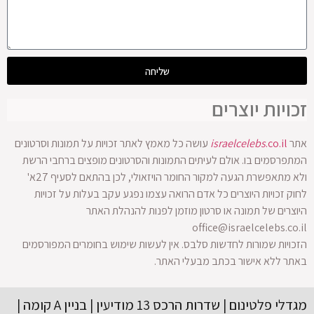
שליחה
זכויות יוצרים
אתר
.co.il
israelcelebs
עושה כל מאמץ לאתר זכויות על תמונות וסרטונים
המתפרסמים בו. אולם לעיתים התמונות והסרטונים מופצים ברחבי הרשת
ולא מתאפשרת הגעה למקור החומר הויזאולי, לכן בהתאם לסעיף 27א'
לחוק זכויות היוצרים כל אדם הרואה עצמו נפגע עקב בעלות על זכויות
היוצרים של תמונה או סרטון מוזמן לפנות להנהלת האתר
office@israelcelebs.co.il
הזכויות שמורות לחדשות סלבס. אין לעשות שימוש בחומרים המפורסמים
באתר ללא אישור בכתב מבעלי האתר.
מגדלי פלטינום | שדרות הרכס 13 מודיעין | בניין A קומה |