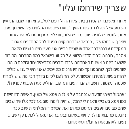
שצריך שירחמו עליו"
אוחנה ואשכנזי שהכירו בבית האח הגדול הפכו לסלבס. ואוחנה שגם התראיין
השבוע אצל גיא לרר בצינור הוסיף:"בואו נשים את הקלפים על השולחן. פעם
אחת ולתמיד שלא יהיו יותר מדיי שאלות, אני לא מסכן ובטח לא איזה עיוור
שצריך שירחמו עליו , כנראה שכחתם קצת בניגוד לכל הפחדנים מאחורי
המקלדת עברתי דבר אחד או שניים בחיים.אני ומעיין חיינו בזוגיות מלאה
אהבה , חברות וכבוד הדדי והלוואי על כל זוג בישראל רמת החברות והחיבור
שששר ביננו ב4 שנים האחרונות.עברנו דברים מדהימים יחד וכולכם הייתם
שותפים לכך. שהבטנו קדימה היו ערכים מסויימים שאני והיא ידענו שיכולים
להוות בעיות לעתידנו המשותף. לכן החלטנו לסיים בדרך הכי יפה שיש.למרות
שכמה "נשמות" חשבו שהם יודעים יותר טוב והחליטו את הסיבות לפרידה".
"אתמול ראיתי הודעה שנכתבה על אילנית אמא של מעיין. האישה הזו הייתה
כמו אמא בשבילי ודאגה לי להכל, שיהיה לי נוח וטוב .אז לכל אלו שחושבים
שהם מבינים ויועצים. תחסכו מאיתנו את המירמור והמלחמות שגם ככה
נחנקנו מהם.ותתנו לנו לחיות בשלום ובאהבה.אני מאחל לכולם סוף שבוע
נעים ולאהוב את החיים".הוסיף אוחנה.