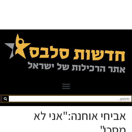
אביחי אוחנה:"אני לא
מסכן".